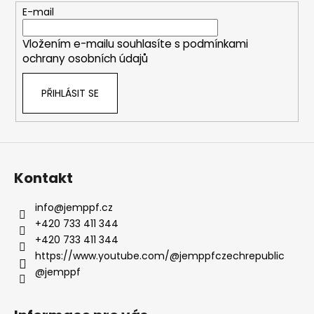
t
E-mail
í
Vložením e-mailu souhlasíte s
podmínkami
ochrany osobních údajů
PŘIHLÁSIT SE
Kontakt
info
@
jemppf.cz
+420 733 411 344
+420 733 411 344
https://www.youtube.com/@jemppfczechrepublic
@jemppf