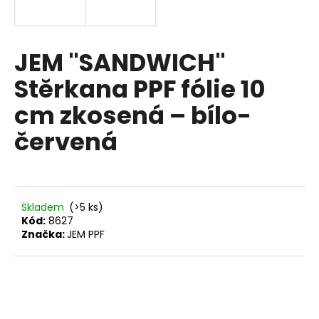
a
j
í
JEM "SANDWICH"
t
Stěrkana PPF fólie 10
?
cm zkosená – bílo-
červená
HLEDAT
Skladem
(>5 ks)
Kód:
8627
D
Značka:
JEM PPF
o
p
o
r
u