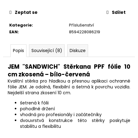
č
u
Zeptat se
Sdílet
j
e
Kategorie
:
Příslušenství
m
EAN
:
8594228086219
e
Popis
Související (8)
Diskuze
JEM "SANDWICH" Stěrkana PPF fólie 10
cm zkosená – bílo-červená
Kvalitní stěrka pro hladkou a přesnou aplikaci ochranné
fólie JEM. Je odolná, flexibilní a šetrná k povrchu vozidla.
Nejdelší strana zkosení 10 cm.
šetrená k fólii
pohodlné držení
vhodná pro profesionály i začátečníky
dvouvrstvá konstrukce této stěrky poskytuje
stabilitu a flexibilitu