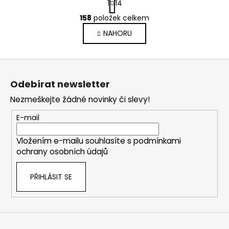
1
14
t
O
r
158
položek celkem
v
á
NAHORU
l
n
k
á
o
d
Z
v
a
á
á
c
Odebírat newsletter
n
p
í
í
Nezmeškejte žádné novinky či slevy!
p
a
r
t
E-mail
v
í
k
Vložením e-mailu souhlasíte s
podmínkami
y
ochrany osobních údajů
v
ý
PŘIHLÁSIT SE
p
i
s
u