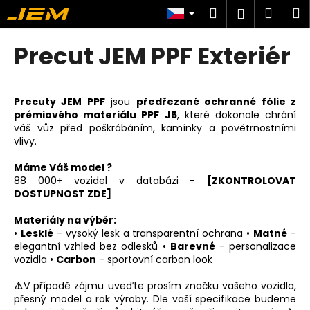
K
Přejít
Hledat
Náku
M
Přihlášen
na
o
obsah
Zpět
Zpět
košík
š
Precut JEM PPF Exteriér
í
C
k
o
Precuty JEM PPF
jsou
předřezané ochranné fólie z
p
prémiového materiálu PPF J5
, které dokonale chrání
o
váš vůz před poškrábáním, kamínky a povětrnostními
vlivy.
t
ř
Máme Váš model ?
e
88 000+ vozidel v databázi -
[ZKONTROLOVAT
DOSTUPNOST ZDE]
b
u
Materiály na výběr:
•
Lesklé
- vysoký lesk a transparentní ochrana •
Matné
-
j
elegantní vzhled bez odlesků •
Barevné
- personalizace
e
vozidla •
Carbon
- sportovní carbon look
t
⚠️
V případě zájmu uveďte prosím značku vašeho vozidla,
e
přesný model a rok výroby. Dle vaší specifikace budeme
n