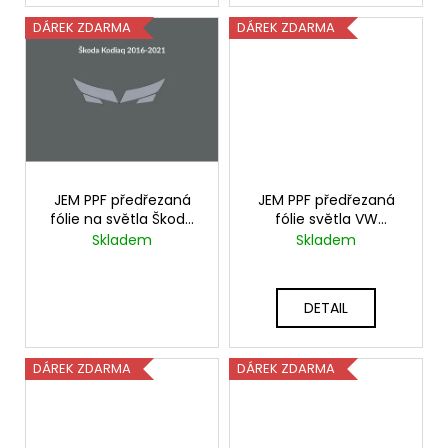
DÁREK ZDARMA
DÁREK ZDARMA
JEM PPF předřezaná
JEM PPF předřezaná
fólie na světla Škoda
fólie světla VW
Kodiaq 2016-2021
Multivan
Skladem
Skladem
+ JEM PPF lepící sada
150+300ml
DETAIL
DÁREK ZDARMA
DÁREK ZDARMA