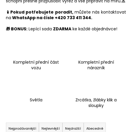
schopni přesně přizpůsobit výřez a vše připravit na míru.
⚠️
a
📱Pokud potřebujete poradit,
můžete nás kontaktovat
j
na
WhatsApp na čísle +420 733 411 344.
í
t
🎁 BONUS:
Lepící sada
ZDARMA
ke každé objednávce!
?
Kompletní přední část
Kompletní přední
vozu
nárazník
HLEDAT
D
o
Světla
Zrcátka, žlábky klik a
sloupky
p
o
r
Ř
u
a
Nejprodávanější
Nejlevnější
Nejdražší
Abecedně