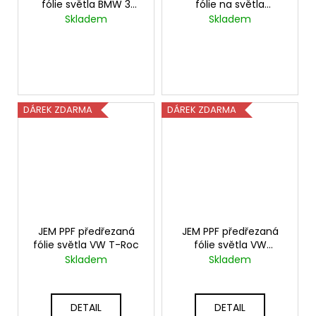
fólie světla BMW 3
fólie na světla
Series
Volkswagen Golf VII
Skladem
Skladem
2012-2019 + JEM PPF
lepící sada 150+300ml
DÁREK ZDARMA
DÁREK ZDARMA
JEM PPF předřezaná
JEM PPF předřezaná
fólie světla VW T-Roc
fólie světla VW
Touareg
Skladem
Skladem
DETAIL
DETAIL