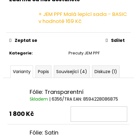
č
u
j
+ JEM PPF Malá lepící sada - BASIC
e
v hodnotě 169 Kč
m
e
Zeptat se
Sdílet
Kategorie
:
Precuty JEM PPF
Varianty
Popis
Související (4)
Diskuze (1)
Fólie: Transparentní
Skladem
| 6356/TRA
EAN:
8594228086875
1 800 Kč
Fólie: Satin