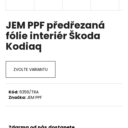
a
j
í
JEM PPF předřezaná
t
fólie interiér Škoda
?
Kodiaq
HLEDAT
ZVOLTE VARIANTU
D
Kód:
6356/TRA
o
Značka:
JEM PPF
p
o
r
u
Zdarma od nás dostanete