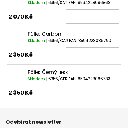
Skladem
| 6356/SAT
EAN:
8594228086868
2 070 Kč
Fólie: Carbon
Skladem
| 6356/CAR
EAN:
8594228086790
2 350 Kč
Fólie: Černý lesk
Skladem
| 6356/CER
EAN:
8594228086783
2 350 Kč
Z
á
Odebírat newsletter
p