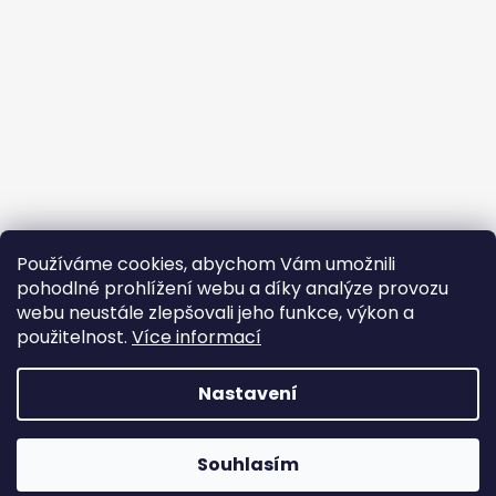
Používáme cookies, abychom Vám umožnili
Sledovat na Instagramu
pohodlné prohlížení webu a díky analýze provozu
webu neustále zlepšovali jeho funkce, výkon a
Facebook
použitelnost.
Více informací
Nastavení
Vytvořil Shoptet
Souhlasím
Copyright 2026
JEM PPF
. Všechna práva vyhrazena.