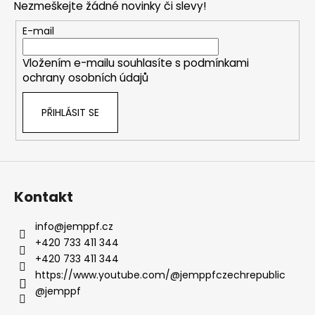
Nezmeškejte žádné novinky či slevy!
a
t
E-mail
í
Vložením e-mailu souhlasíte s
podmínkami
ochrany osobních údajů
PŘIHLÁSIT SE
Kontakt
info
@
jemppf.cz
+420 733 411 344
+420 733 411 344
https://www.youtube.com/@jemppfczechrepublic
@jemppf