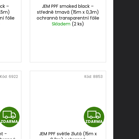
D
D
ck –
JEM PPF smoked black –
A
A
1,5m)
středně tmavá (15m x 0,3m)
í fólie
ochranná transparentní fólie
R
R
5mx15m
)
na světla
Skladem
cena za 0,3mx15m
(2 ks)
M
M
A
A
Kód:
6922
Kód:
8853
Z
Z
ZDARMA
ZDARMA
D
D
nt -
JEM PPF světle žlutá (15m x