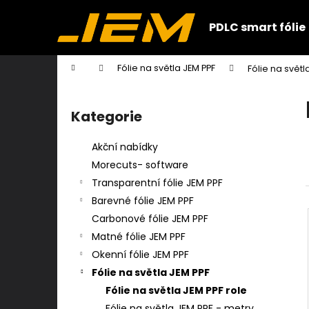
K
Přejít
na
o
PDLC smart fólie
obsah
Zpět
Zpět
š
do
do
í
Domů
Fólie na světla JEM PPF
Fólie na světl
k
obchodu
obchodu
P
o
Kategorie
Přeskočit
s
kategorie
t
Akční nabídky
r
Morecuts- software
a
Transparentní fólie JEM PPF
n
Barevné fólie JEM PPF
n
Carbonové fólie JEM PPF
í
Matné fólie JEM PPF
p
Okenní fólie JEM PPF
a
Fólie na světla JEM PPF
n
Fólie na světla JEM PPF role
e
Fólie na světla JEM PPF - metry