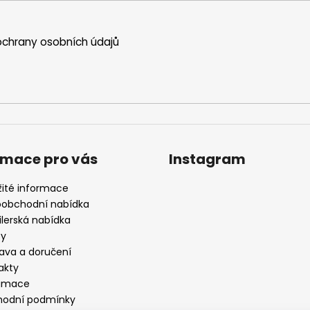
v
k
y
chrany osobních údajů
v
ý
p
i
s
u
rmace pro vás
Instagram
žité informace
oobchodní nabídka
ilerská nabídka
by
ava a doručení
akty
amace
odní podmínky