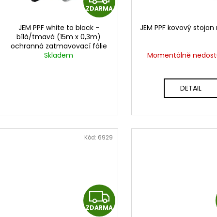
r
u
ZDARMA
D
o
k
d
JEM PPF white to black -
JEM PPF kovový stojan 
A
t
bílá/tmavá (15m x 0,3m)
u
ochranná zatmavovací fólie
ů
k
R
na světla
cena za 0,3mx15m
Skladem
Momentálně nedos
t
M
ů
DETAIL
A
Kód:
6929
Z
ZDARMA