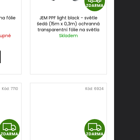
ZDARMA
D
na fólie
JEM PPF light black - světle
A
šedá (15m x 0,3m) ochranná
transparentní fólie na světla
R
tupné
cena za 0,3mx15m
Skladem
M
A
Kód:
7710
Kód:
6924
Z
Z
ZDARMA
ZDARMA