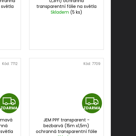
A
A
chranná
0,3m) ochranná
 světla
transparentní fólie na světla
R
R
5m
cena za 0,3mx15m
Skladem
(5 ks)
M
M
A
A
Kód:
7712
Kód:
7709
Z
Z
ZDARMA
ZDARMA
D
D
 tmavá
JEM PPF transparent -
A
A
anná
bezbarvá (15m x1,5m)
 světla
ochranná transparentní fólie