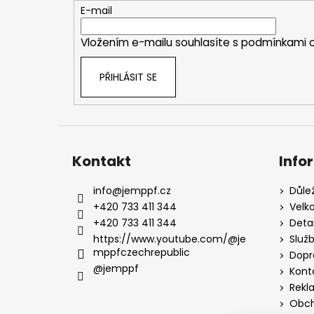
t
E-mail
í
Vložením e-mailu souhlasíte s
podmínkami o
PŘIHLÁSIT SE
Kontakt
Info
info
@
jemppf.cz
Důle
+420 733 411 344
Velk
+420 733 411 344
Deta
https://www.youtube.com/@je
Služ
mppfczechrepublic
Dopr
@jemppf
Kont
Rekl
Obch