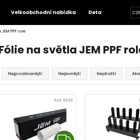
Velkoobchodní nabídka
Detailerská nabíd
CZ
a JEM PPF role
Co potřebujete najít?
Fólie na světla JEM PPF rol
HLEDAT
Ř
a
Nejprodávanější
Nejlevnější
Nejdražší
Ab
z
Doporučujeme
e
V
n
ý
Kód:
6926
í
p
p
i
r
s
o
p
Z
d