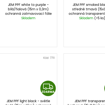
D
JEM PPF white to purple -
JEM PPF smoked bla
A
bílá/fialová (15m x 0,3m)
středně tmavá (15x
ochranná zatmavovací fólie
ochranná transparentn
R
na světla
cena za 0,3m x15m
Skladem
na světla
Skladem
cena za 1,
(>5 ks
M
A
Kód:
7711
Z
ZDARMA
D
JEM PPF light black - světle
JEM PPF transpare