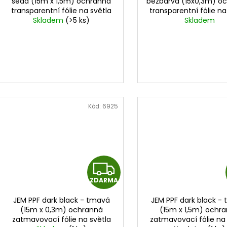
A
šedá (15m x 1,5m) ochranná
bezbarvá (15x0,3m) o
transparentní fólie na světla
transparentní fólie na
R
cena za 15mx1,5m
Skladem
(>5 ks)
cena za 0,3mx1
Skladem
M
A
Kód:
6925
Z
ZDARMA
D
JEM PPF dark black - tmavá
JEM PPF dark black -
A
(15m x 0,3m) ochranná
(15m x 1,5m) ochr
zatmavovací fólie na světla
zatmavovací fólie na