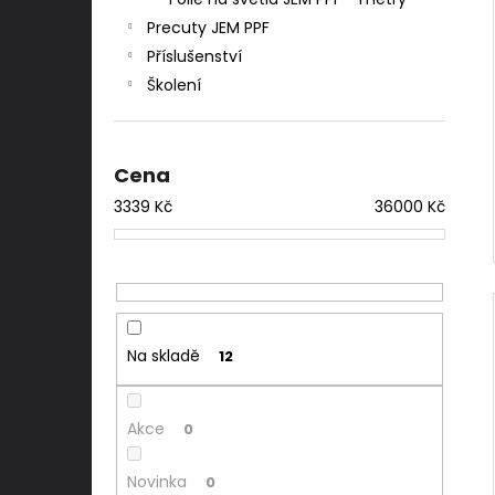
l
Precuty JEM PPF
Příslušenství
Školení
Cena
3339
Kč
36000
Kč
Na skladě
12
Akce
0
Novinka
0