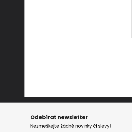
Z
á
Odebírat newsletter
p
Nezmeškejte žádné novinky či slevy!
a