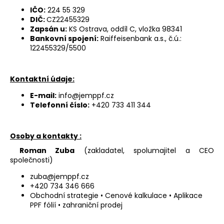
a
IČO:
224 55 329
DIČ:
CZ22455329
j
Zapsán u:
KS Ostrava, oddíl C, vložka 98341
í
Bankovní spojení:
Raiffeisenbank a.s., č.ú.:
122455329/5500
t
?
Kontaktní údaje:
E-mail:
info@jemppf.cz
Telefonní číslo:
+420 733 411 344
HLEDAT
Osoby a kontakty :
Roman Zuba
(zakladatel, spolumajitel a CEO
D
společnosti)
o
zuba@jemppf.cz
p
+420 734 346 666
o
Obchodní strategie • Cenové kalkulace • Aplikace
r
PPF fólií • zahraniční prodej
u