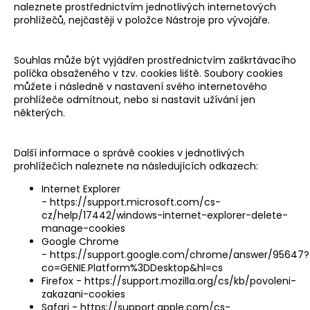
naleznete prostřednictvím jednotlivých internetových
prohlížečů, nejčastěji v položce Nástroje pro vývojáře.
Souhlas může být vyjádřen prostřednictvím zaškrtávacího
políčka obsaženého v tzv. cookies liště. Soubory cookies
můžete i následně v nastavení svého internetového
prohlížeče odmítnout, nebo si nastavit užívání jen
některých.
Další informace o správě cookies v jednotlivých
prohlížečích naleznete na následujících odkazech:
Internet Explorer
-
https://support.microsoft.com/cs-
cz/help/17442/windows-internet-explorer-delete-
manage-cookies
Google Chrome
-
https://support.google.com/chrome/answer/95647?
co=GENIE.Platform%3DDesktop&hl=cs
Firefox -
https://support.mozilla.org/cs/kb/povoleni-
zakazani-cookies
Safari -
https://support.apple.com/cs-