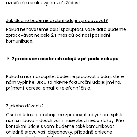
č
uzavřením smlouvy na vaši žádost.
u
j
e
Jak dlouho budeme osobní údaje zpracovávat?
m
Pokud nenavážeme další spolupráci, vaše data budeme
e
zpracovávat nejdéle 24 měsíců od naší poslední
komunikace.
B.
Zpracování osobních údajů v případě nákupu
Pokud u nás nakoupíte, budeme pracovat s údaji, které
nám vyplníte. Jsou to hlavně fakturační údaje: jméno,
příjmení, adresa, email a telefonní číslo.
Z jakého důvodu?
Osobní údaje potřebujeme zpracovat, abychom splnili
naši smlouvu – dodali vám naše zboží nebo služby. Přes
kontaktní údaje s vámi budeme také komunikovat
ohledně stavu vaší objednávky, případně ohledně