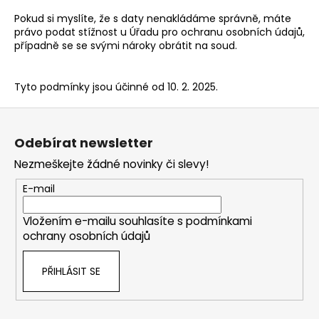
Pokud si myslíte, že s daty nenakládáme správně, máte
právo podat stížnost u
Úřadu pro ochranu osobních údajů
,
případně se se svými nároky obrátit na soud.
Tyto podmínky jsou účinné od 10. 2. 2025.
Z
á
Odebírat newsletter
p
Nezmeškejte žádné novinky či slevy!
a
t
E-mail
í
Vložením e-mailu souhlasíte s
podmínkami
ochrany osobních údajů
PŘIHLÁSIT SE