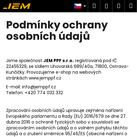
K
Přejít
Hledat
Náku
M
Přihlášen
na
o
obsah
Zpět
Zpět
košík
š
Podmínky ochrany
í
C
osobních údajů
k
o
p
o
Jsme společnost
JEM PPF s.r.o.
registrovaná pod IČ
t
22455329
,
se sídlem
Lihovarská 689/40a,
71800, Ostrava-
ř
Kunčičky
. Provozujeme e-shop na webových
stránkách
www.jemppf.cz
e
E-mail:
info@jemppf.cz
b
Telefon: +420 774 032 332
u
j
Zpracování osobních údajů upravuje zejména nařízení
e
Evropského parlamentu a Rady (EU) 2016/679 ze dne 27.
t
dubna 2016 o ochraně fyzických sobo v souvislosti se
e
zpracováním osobních údajů a o volném pohybu těchto
údajů a o zrušení směrnice 95/46/ES (obecné nařízení o
n