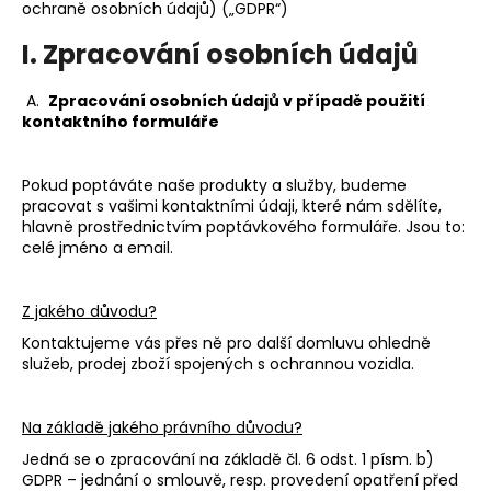
ochraně osobních údajů) („GDPR“)
a
I. Zpracování osobních údajů
j
í
A.
Zpracování osobních údajů v případě použití
t
kontaktního formuláře
?
Pokud poptáváte naše produkty a služby, budeme
pracovat s vašimi kontaktními údaji, které nám sdělíte,
hlavně prostřednictvím poptávkového formuláře. Jsou to:
celé jméno a email.
HLEDAT
Z jakého důvodu?
Kontaktujeme vás přes ně pro další domluvu ohledně
D
služeb, prodej zboží spojených s ochrannou vozidla.
o
p
o
Na základě jakého právního důvodu?
r
Jedná se o zpracování na základě čl. 6 odst. 1 písm. b)
u
GDPR – jednání o smlouvě, resp. provedení opatření před