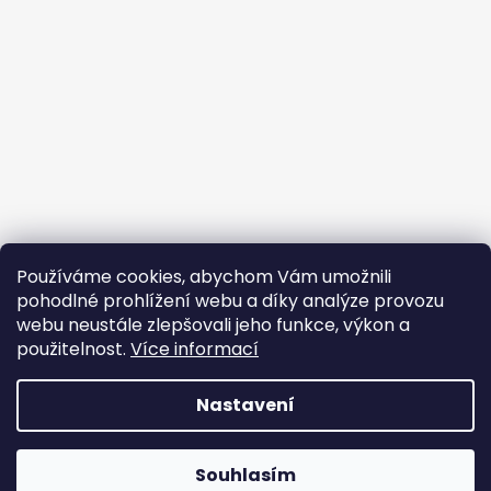
Sledovat na Instagramu
Používáme cookies, abychom Vám umožnili
pohodlné prohlížení webu a díky analýze provozu
webu neustále zlepšovali jeho funkce, výkon a
Facebook
použitelnost.
Více informací
JEM PPF
Nastavení
Vytvořil Shoptet
Souhlasím
Copyright 2026
JEM PPF
. Všechna práva vyhrazena.