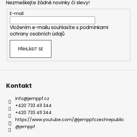
Nezmeškejte žádné novinky či slevy!
a
t
E-mail
í
Vložením e-mailu souhlasíte s
podmínkami
ochrany osobních údajů
PŘIHLÁSIT SE
Kontakt
info
@
jemppf.cz
+420 733 411 344
+420 733 411 344
https://www.youtube.com/@jemppfczechrepublic
@jemppf