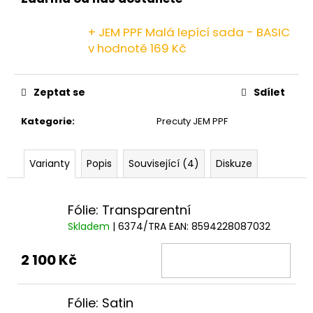
č
u
j
+ JEM PPF Malá lepící sada - BASIC
e
v hodnotě 169 Kč
m
e
Zeptat se
Sdílet
Kategorie
:
Precuty JEM PPF
Varianty
Popis
Související (4)
Diskuze
Fólie: Transparentní
Skladem
| 6374/TRA
EAN:
8594228087032
2 100 Kč
Fólie: Satin