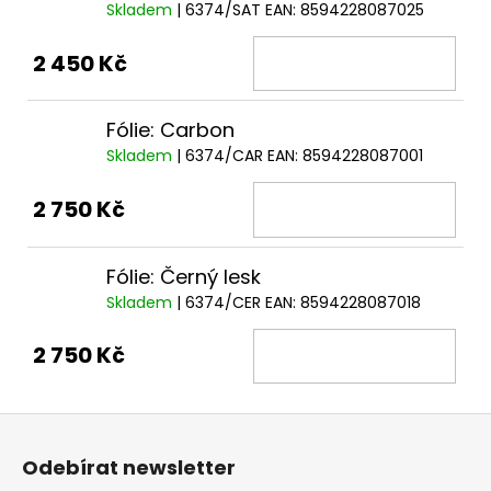
Skladem
| 6374/SAT
EAN:
8594228087025
2 450 Kč
Fólie: Carbon
Skladem
| 6374/CAR
EAN:
8594228087001
2 750 Kč
Fólie: Černý lesk
Skladem
| 6374/CER
EAN:
8594228087018
2 750 Kč
Z
á
Odebírat newsletter
p