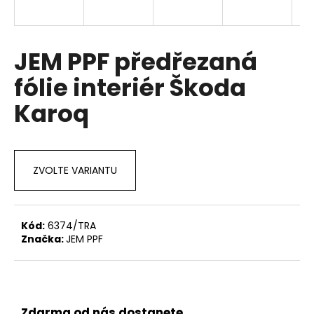
a
j
í
JEM PPF předřezaná
t
fólie interiér Škoda
?
Karoq
HLEDAT
ZVOLTE VARIANTU
D
Kód:
6374/TRA
o
Značka:
JEM PPF
p
o
r
u
Zdarma od nás dostanete