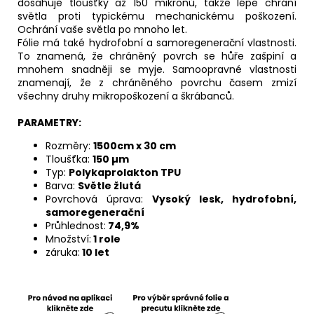
dosahuje tloušťky až 150 mikronů, takže lépe chrání
světla proti typickému mechanickému poškození.
Ochrání vaše světla po mnoho let.
Fólie má také hydrofobní a samoregenerační vlastnosti.
To znamená, že chráněný povrch se hůře zašpiní a
mnohem snadněji se myje. Samoopravné vlastnosti
znamenají, že z chráněného povrchu časem zmizí
všechny druhy mikropoškození a škrábanců.
PARAMETRY:
Rozměry:
1500cm x 30 cm
Tloušťka:
150
µm
Typ:
Polykaprolakton TPU
Barva:
Světle žlutá
Povrchová úprava:
Vysoký lesk, hydrofobní,
samoregenerační
Průhlednost:
74,9%
Množství:
1 role
záruka:
10 let