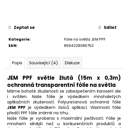
č
u
j
e
m
Zeptat se
Sdílet
e
Kategorie
:
Fólie na světla JEM PPF
EAN
:
8594228086752
Popis
Související (4)
Diskuze
JEM PPF světle žlutá (15m x 0,3m)
ochranná transparentní fólie na světla
Máme bohaté zkušenosti se zabezpečením karoserií ale
i svítilen. Naše fólie je výsledkem mnohaletých
aplikačních zkušeností. Polyuretanová ochranná fólie
JEM PPF
je výsledkem tisíců aplikací. Vlastnosti fólie
předčí PPF fólie známé na trhu.
Naše fólie je vyrobena s maximální pečlivostí. Fólie je
mnohem silnější než u konkurenčních produktů a