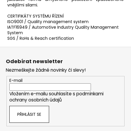
vnějšími silami.
CERTIFIKÁTY SYSTÉMU ŘÍZENÍ
ISO9001 / Quality management system
IATF16949 / Automotive Industry Quality Management
System
SGS / RoHs & Reach certification
Z
á
Odebírat newsletter
p
Nezmeškejte žádné novinky či slevy!
a
t
E-mail
í
Vložením e-mailu souhlasíte s
podmínkami
ochrany osobních údajů
PŘIHLÁSIT SE