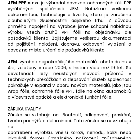
JEM PPF s.r.o.
je výhradní dovozce ochranných fólii PPF
vyráběných společnosti JEM. Nabízíme veškerou
dokumentaci, technologii a kvalitu, která je zaručena
dlouholetými zkušenostmi asijského trhu. Z důvodu
přímého napojení na výrobce jsme schopni nabídnou
výrobu všech druhů PPF fólii na objednávku dle
požadavků klienta. Zajištujeme veškerou dokumentaci
od pojištění, naložení, dopravu, odbavení, vyložení a
dovoz na místo určení dle požadavků klienta.
JEM
výrobce nejpokročilejšího materiálů tohoto druhu v
Asii, založený v roce 2006, s historií více než 19 let. Se
devatenácti lety neustálých inovací, průlomů v
technických překážkách a zlepšování služeb společnost
pokračuje v expanzi v oboru nových materiálů, jako jsou
wrap fólie, ochranné fólie PPF, fólie na okna automobilů
a vícevrstvé optické a elektronické funkční fólie.
ZÁRUKA KVALITY
Záruka se vztahuje na: žloutnutí, odlepování, praskání,
tvorbu puchýřů a delaminaci. Tato záruka se nevztahuje
na
opotřebení výrobku, vnější korozi, nehodu, kolizi nebo
jakoukoli formu úmyslného poškození způsobeného