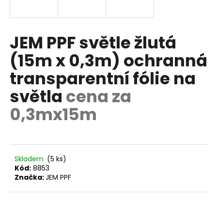
R
a
j
M
í
JEM PPF světle žlutá
A
t
(15m x 0,3m) ochranná
?
transparentní fólie na
světla
cena za
0,3mx15m
HLEDAT
D
Skladem
(5 ks)
o
Kód:
8853
p
Značka:
JEM PPF
o
r
u