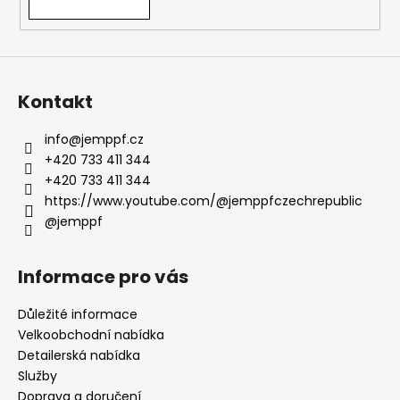
v
ý
p
i
s
Kontakt
u
info
@
jemppf.cz
+420 733 411 344
+420 733 411 344
https://www.youtube.com/@jemppfczechrepublic
@jemppf
Informace pro vás
Důležité informace
Velkoobchodní nabídka
Detailerská nabídka
Služby
Doprava a doručení