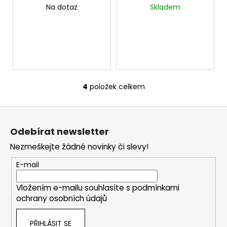
č
M
Windshield 15mx1,2m
Windshield
Na dotaz
Skladem
A
u
cena za 15mx1,2m
Chameleon 15mx1,2m
j
cena za 1mx1,5m
e
m
e
4
položek celkem
O
v
Z
l
á
á
Odebírat newsletter
d
p
a
Nezmeškejte žádné novinky či slevy!
a
c
t
E-mail
í
í
p
Vložením e-mailu souhlasíte s
podmínkami
r
ochrany osobních údajů
v
k
PŘIHLÁSIT SE
y