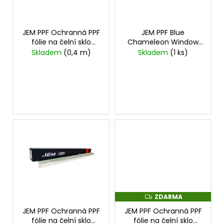
k
p
a
t
r
j
ů
o
JEM PPF Ochranná PPF
JEM PPF Blue
í
fólie na čelní sklo
Chameleon Window
d
t
Windshield 1mx1,2m
Film 15mx1,5m
cena za
Skladem
(0,4 m)
Skladem
(1 ks)
u
cena za 1mx1,2m
15mx1,5m
?
k
t
ů
HLEDAT
D
o
p
o
ZDARMA
Z
r
D
JEM PPF Ochranná PPF
JEM PPF Ochranná PPF
A
u
R
fólie na čelní sklo
fólie na čelní sklo