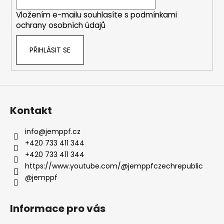
í
Vložením e-mailu souhlasíte s
podmínkami
ochrany osobních údajů
PŘIHLÁSIT SE
Kontakt
info
@
jemppf.cz
+420 733 411 344
+420 733 411 344
https://www.youtube.com/@jemppfczechrepublic
@jemppf
Informace pro vás