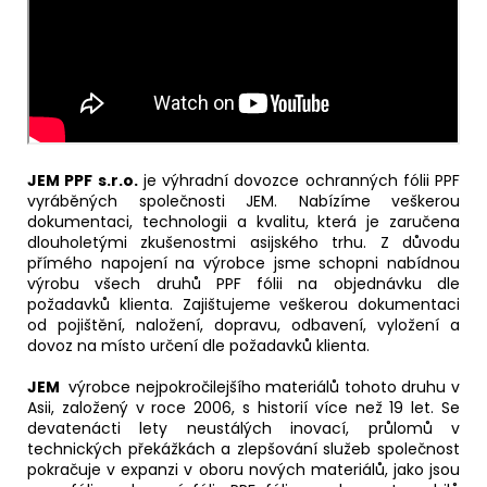
JEM PPF s.r.o.
je výhradní dovozce ochranných fólii PPF
vyráběných společnosti JEM. Nabízíme veškerou
dokumentaci, technologii a kvalitu, která je zaručena
dlouholetými zkušenostmi asijského trhu. Z důvodu
přímého napojení na výrobce jsme schopni nabídnou
výrobu všech druhů PPF fólii na objednávku dle
požadavků klienta. Zajištujeme veškerou dokumentaci
od pojištění, naložení, dopravu, odbavení, vyložení a
dovoz na místo určení dle požadavků klienta.
JEM
výrobce nejpokročilejšího materiálů tohoto druhu v
Asii, založený v roce 2006, s historií více než 19 let. Se
devatenácti lety neustálých inovací, průlomů v
technických překážkách a zlepšování služeb společnost
pokračuje v expanzi v oboru nových materiálů, jako jsou