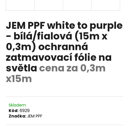
R
a
j
M
í
JEM PPF white to purple
A
t
- bílá/fialová (15m x
?
0,3m) ochranná
zatmavovací fólie na
světla
cena za 0,3m
HLEDAT
x15m
D
o
p
Skladem
o
Kód:
6929
Značka:
JEM PPF
r
u