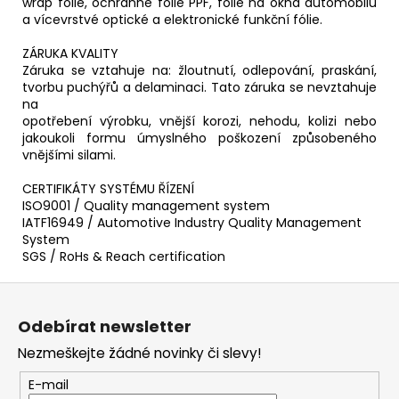
wrap fólie, ochranné fólie PPF, fólie na okna automobilů
a vícevrstvé optické a elektronické funkční fólie.
ZÁRUKA KVALITY
Záruka se vztahuje na: žloutnutí, odlepování, praskání,
tvorbu puchýřů a delaminaci. Tato záruka se nevztahuje
na
opotřebení výrobku, vnější korozi, nehodu, kolizi nebo
jakoukoli formu úmyslného poškození způsobeného
vnějšími silami.
CERTIFIKÁTY SYSTÉMU ŘÍZENÍ
ISO9001 / Quality management system
IATF16949 / Automotive Industry Quality Management
System
SGS / RoHs & Reach certification
Z
á
Odebírat newsletter
p
Nezmeškejte žádné novinky či slevy!
a
t
E-mail