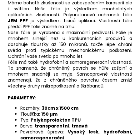
Máme bohaté zkušenosti se zabezpečením karoserií ale
i svítilen. Naše fólie je výsledkem mnohaletých
aplikačních zkušeností. Polyuretanová ochranná fólie
JEM PPF
je výsledkem tisíců aplikací. Vlastnosti fólie
předčí PPF fólie známé na trhu.
Naše fólie je vyrobena s maximální pečlivostí. Fólie je
mnohem silnější než u konkurenčních produktů a
dosahuje tloušťky až 150 mikronů, takže lépe chrání
světla proti typickému mechanickému poškození.
Ochrání vaše světla po mnoho let.
Fólie má také hydrofobní a samoregenerační vlastnosti.
To znamená, že chráněný povrch se hůře zašpiní a
mnohem snadněji se myje. Samoopravné vlastnosti
znamenají, že z chráněného povrchu časem zmizí
všechny druhy mikropoškození a škrábanců.
PARAMETRY:
Rozměry:
30cm x 1500 cm
Tloušťka:
150
µm
Typ:
Polykaprolakton TPU
Barva:
transparentní, tmavá
Povrchová úprava:
Vysoký lesk, hydrofobní,
samoregenerační