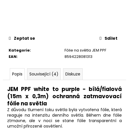
č
u
j
e
m
e
Zeptat se
Sdílet
Kategorie
:
Fólie na světla JEM PPF
EAN
:
8594228081313
Popis
Související (4)
Diskuze
JEM PPF white to purple - bílá/fialová
(15m x 0,3m) ochranná zatmavovací
fólie na světla
Z důvodu tlumení toku světla byla vytvořena fólie, která
reaguje na intenzitu denního světla. Během dne fólie
ztmavne, ale v noci se stane fólie transparentní a
umožní přirozené osvětlení.