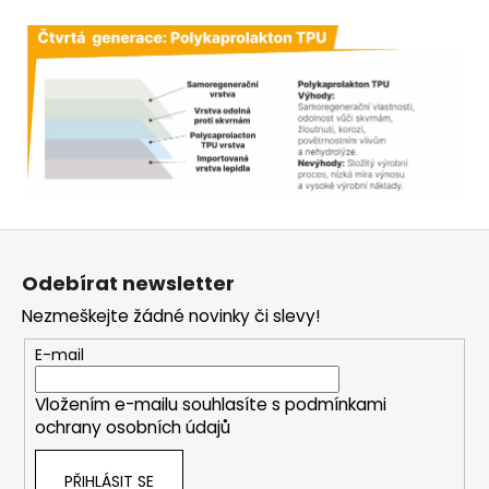
Z
á
Odebírat newsletter
p
Nezmeškejte žádné novinky či slevy!
a
t
E-mail
í
Vložením e-mailu souhlasíte s
podmínkami
ochrany osobních údajů
PŘIHLÁSIT SE