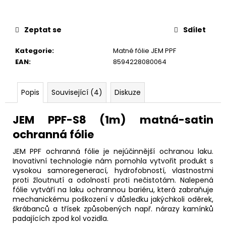
č
u
j
Zeptat se
Sdílet
e
m
Kategorie
:
Matné fólie JEM PPF
e
EAN
:
8594228080064
Popis
Související (4)
Diskuze
JEM PPF-S8 (1m) matná-satin
ochranná fólie
JEM PPF ochranná fólie je nejúčinnější ochranou laku.
Inovativní technologie nám pomohla vytvořit produkt s
vysokou samoregenerací, hydrofobností, vlastnostmi
proti žloutnutí a odolností proti nečistotám. Nalepená
fólie vytváří na laku ochrannou bariéru, která zabraňuje
mechanickému poškození v důsledku jakýchkoli oděrek,
škrábanců a třísek způsobených např. nárazy kamínků
padajících zpod kol vozidla.