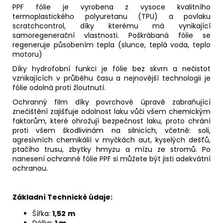
PPF fólie je vyrobena z vysoce kvalitního
termoplastického polyuretanu (TPU) a povlaku
scratchcontrol, díky kterému má vynikající
samoregenerační vlastnosti. Poškrábaná fólie se
regeneruje působením tepla (slunce, teplá voda, teplo
motoru)
Díky hydrofobní funkci je fólie bez skvrn a nečistot
vznikajících v průběhu času a nejnovější technologii je
fólie odolná proti žloutnutí.
Ochranný film díky povrchové úpravě zabraňující
znečištění zajišťuje odolnost laku vůči všem chemickým
faktorům, které ohrožují bezpečnost laku, proto chrání
proti všem škodlivinám na silnicích, včetně: soli,
agresivních chemikálií v myčkách aut, kyselých dešťů,
ptačího trusu, zbytky hmyzu a mízu ze stromů. Po
nanesení ochranné fólie PPF si můžete být jisti adekvátní
ochranou.
Základní Technické údaje:
Šířka:
1,52
m
Délka:
1 m