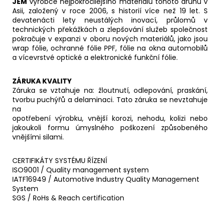
JEM
výrobce nejpokročilejšího materiálů tohoto druhu v
Asii, založený v roce 2006, s historií více než 19 let. S
devatenácti lety neustálých inovací, průlomů v
technických překážkách a zlepšování služeb společnost
pokračuje v expanzi v oboru nových materiálů, jako jsou
wrap fólie, ochranné fólie PPF, fólie na okna automobilů
a vícevrstvé optické a elektronické funkční fólie.
ZÁRUKA KVALITY
Záruka se vztahuje na: žloutnutí, odlepování, praskání,
tvorbu puchýřů a delaminaci. Tato záruka se nevztahuje
na
opotřebení výrobku, vnější korozi, nehodu, kolizi nebo
jakoukoli formu úmyslného poškození způsobeného
vnějšími silami.
CERTIFIKÁTY SYSTÉMU ŘÍZENÍ
ISO9001 / Quality management system
IATF16949 / Automotive Industry Quality Management
System
SGS / RoHs & Reach certification