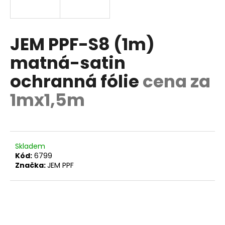
a
j
í
JEM PPF-S8 (1m)
t
matná-satin
?
ochranná fólie
cena za
1mx1,5m
HLEDAT
Skladem
Kód:
6799
D
Značka:
JEM PPF
o
p
o
r
u