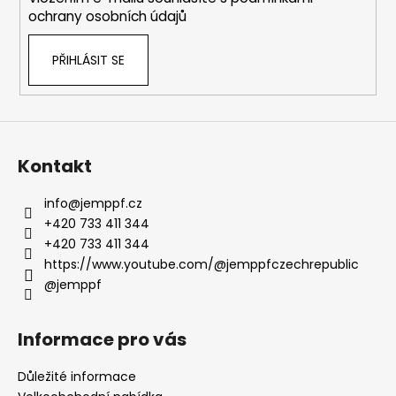
č
r
ochrany osobních údajů
u
v
j
k
e
PŘIHLÁSIT SE
y
m
v
e
ý
p
i
s
Kontakt
u
info
@
jemppf.cz
+420 733 411 344
+420 733 411 344
https://www.youtube.com/@jemppfczechrepublic
@jemppf
Informace pro vás
Důležité informace