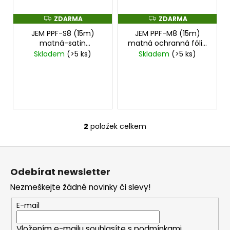
k
p
a
t
r
ZDARMA
ZDARMA
Z
Z
j
D
D
ů
o
JEM PPF-S8 (15m)
JEM PPF-M8 (15m)
A
A
í
R
R
matná-satin
matná ochranná fólie
d
M
M
t
ochranná fólie
cena
cena za 15mx1,5m
Skladem
(>5 ks)
Skladem
(>5 ks)
A
A
u
za 15mx1,5m
?
k
t
ů
HLEDAT
2
položek celkem
O
v
Z
l
D
á
á
Odebírat newsletter
o
d
p
p
a
Nezmeškejte žádné novinky či slevy!
a
o
c
t
E-mail
r
í
í
u
p
Vložením e-mailu souhlasíte s
podmínkami