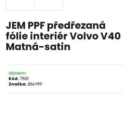
a
j
í
JEM PPF předřezaná
t
fólie interiér Volvo V40
?
Matná-satin
HLEDAT
Skladem
Kód:
7601
Značka:
JEM PPF
D
o
p
o
r
u