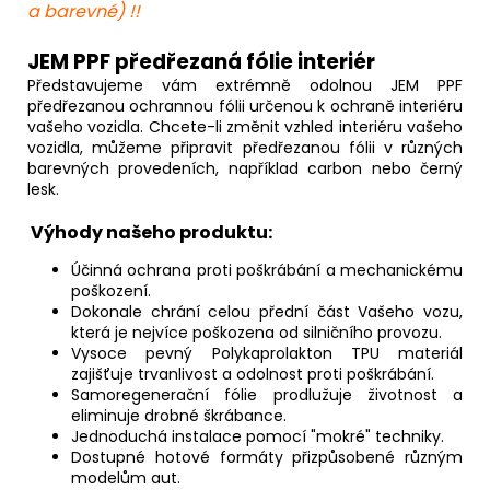
a barevné) !!
JEM PPF předřezaná fólie interiér
Představujeme vám extrémně odolnou JEM PPF
předřezanou ochrannou fólii určenou k ochraně interiéru
vašeho vozidla. Chcete-li změnit vzhled interiéru vašeho
vozidla, můžeme připravit předřezanou fólii v různých
barevných provedeních, například carbon nebo černý
lesk.
Výhody našeho produktu:
Účinná ochrana proti poškrábání a mechanickému
poškození.
Dokonale chrání celou přední část Vašeho vozu,
která je nejvíce poškozena od silničního provozu.
Vysoce pevný Polykaprolakton TPU materiál
zajišťuje trvanlivost a odolnost proti poškrábání.
Samoregenerační fólie prodlužuje životnost a
eliminuje drobné škrábance.
Jednoduchá instalace pomocí "mokré" techniky.
Dostupné hotové formáty přizpůsobené různým
modelům aut.