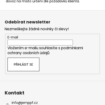
dovoz na místo určení dle požadavků klienta.
Z
á
Odebírat newsletter
p
Nezmeškejte žádné novinky či slevy!
a
t
E-mail
í
Vložením e-mailu souhlasíte s
podmínkami
ochrany osobních údajů
PŘIHLÁSIT SE
Kontakt
info
@
jemppf.cz