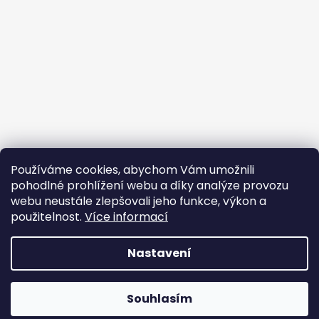
Používáme cookies, abychom Vám umožnili
Sledovat na Instagramu
pohodlné prohlížení webu a díky analýze provozu
webu neustále zlepšovali jeho funkce, výkon a
Facebook
použitelnost.
Více informací
Nastavení
Vytvořil Shoptet
Souhlasím
Copyright 2026
JEM PPF
. Všechna práva vyhrazena.