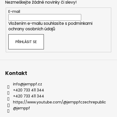
Nezmeškejte žádné novinky či slevy!
a
t
E-mail
í
Vložením e-mailu souhlasíte s
podmínkami
ochrany osobních údajů
PŘIHLÁSIT SE
Kontakt
info
@
jemppf.cz
+420 733 411 344
+420 733 411 344
https://www.youtube.com/@jemppfczechrepublic
@jemppf