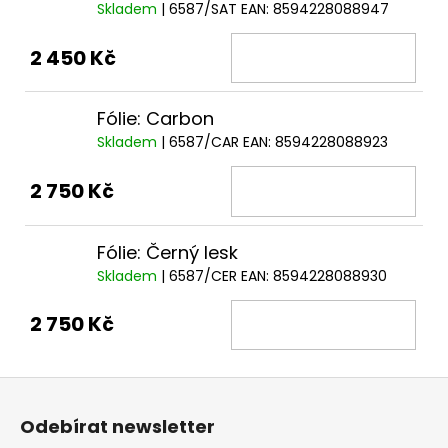
Skladem
| 6587/SAT
EAN:
8594228088947
2 450 Kč
Fólie: Carbon
Skladem
| 6587/CAR
EAN:
8594228088923
2 750 Kč
Fólie: Černý lesk
Skladem
| 6587/CER
EAN:
8594228088930
2 750 Kč
Z
á
Odebírat newsletter
p