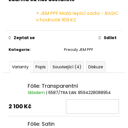
č
u
j
+ JEM PPF Malá lepící sada - BASIC
e
v hodnotě 169 Kč
m
e
Zeptat se
Sdílet
Kategorie
:
Precuty JEM PPF
Varianty
Popis
Související (4)
Diskuze
Fólie: Transparentní
Skladem
| 6587/TRA
EAN:
8594228088954
2 100 Kč
Fólie: Satin