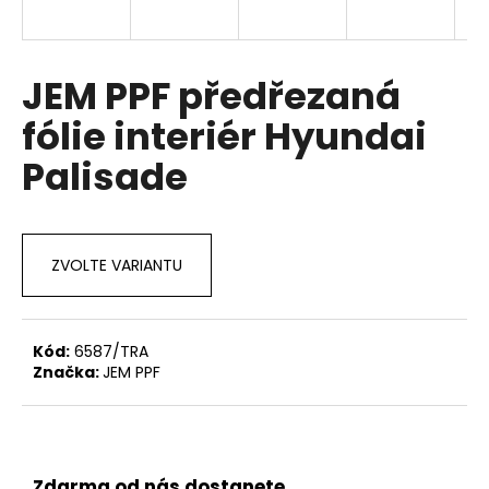
a
j
í
JEM PPF předřezaná
t
fólie interiér Hyundai
?
Palisade
HLEDAT
ZVOLTE VARIANTU
D
Kód:
6587/TRA
o
Značka:
JEM PPF
p
o
r
u
Zdarma od nás dostanete