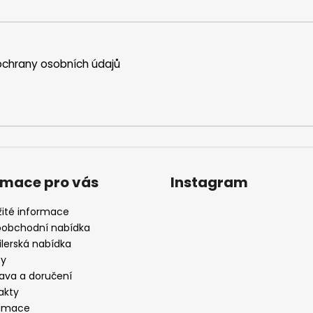
chrany osobních údajů
rmace pro vás
Instagram
žité informace
oobchodní nabídka
ilerská nabídka
by
ava a doručení
akty
amace