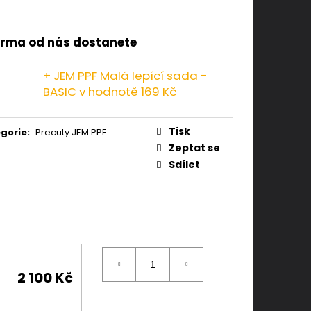
rma od nás dostanete
+ JEM PPF Malá lepící sada -
BASIC
v hodnotě 169 Kč
Tisk
gorie
:
Precuty JEM PPF
Zeptat se
Sdílet
2 100 Kč