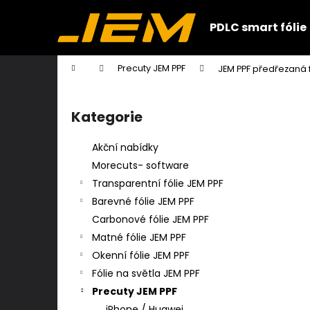
K
Přejít
na
o
PDLC smart fólie
obsah
Zpět
Zpět
š
do
do
í
Domů
Precuty JEM PPF
JEM PPF předřezaná f
k
obchodu
obchodu
P
o
Kategorie
Přeskočit
s
kategorie
t
Akční nabídky
r
Morecuts- software
a
Transparentní fólie JEM PPF
n
Barevné fólie JEM PPF
n
Carbonové fólie JEM PPF
í
Matné fólie JEM PPF
p
Okenní fólie JEM PPF
a
Fólie na světla JEM PPF
n
Precuty JEM PPF
e
iPhone / Huawei