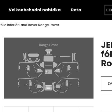
Velkoobchodní nabídka
Detailerská nabíd
CZ
ólie interiér Land Rover Range Rover
Co potřebujete najít?
JE
HLEDAT
fó
Ro
Doporučujeme
ZV