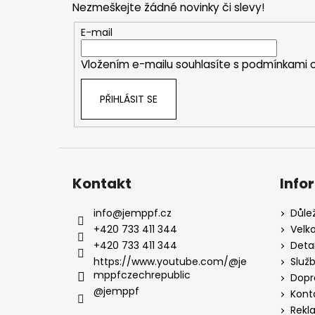
Nezmeškejte žádné novinky či slevy!
a
t
E-mail
í
Vložením e-mailu souhlasíte s
podmínkami o
PŘIHLÁSIT SE
Kontakt
Info
info
@
jemppf.cz
Důle
+420 733 411 344
Velk
+420 733 411 344
Deta
https://www.youtube.com/@je
Služ
mppfczechrepublic
Dopr
@jemppf
Kont
Rekl