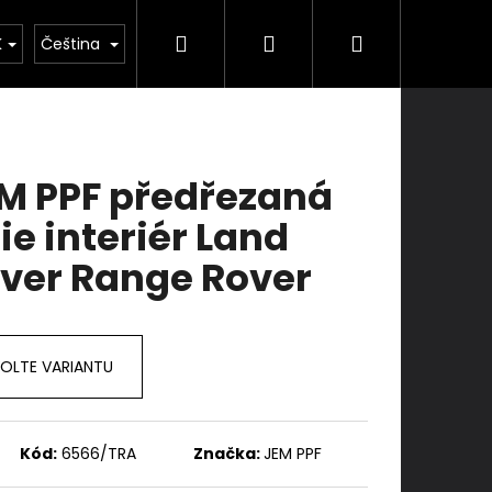
Hledat
Přihlášení
Nákupní
ka
Školení
Služby
Kontakty
K
Čeština
košík
M PPF předřezaná
lie interiér Land
ver Range Rover
OLTE VARIANTU
Kód:
6566/TRA
Značka:
JEM PPF