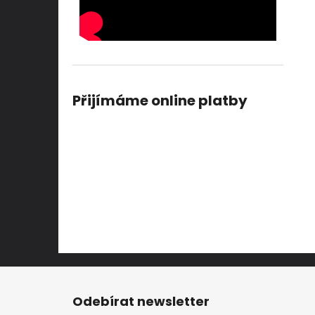
Přijímáme online platby
Z
á
Odebírat newsletter
p