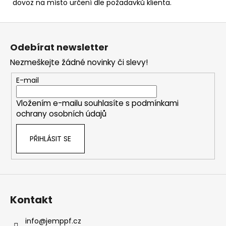
dovoz na místo určení dle požadavků klienta.
Z
á
Odebírat newsletter
p
Nezmeškejte žádné novinky či slevy!
a
t
E-mail
í
Vložením e-mailu souhlasíte s
podmínkami
ochrany osobních údajů
PŘIHLÁSIT SE
Kontakt
info
@
jemppf.cz