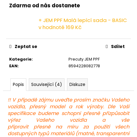
č
Zdarma od nás dostanete
u
j
+ JEM PPF Malá lepící sada - BASIC
e
v hodnotě 169 Kč
m
e
Zeptat se
Sdílet
Kategorie
:
Precuty JEM PPF
EAN
:
8594228082778
Popis
Související (4)
Diskuze
!! V případě zájmu uveďte prosím značku Vašeho
vozidla, přesný model a rok výroby. Dle Vaší
specifikace budeme schopni přesně přizpůsobit
výřez Vašeho vozidla a vše
připravit přesně na míru za použití všech
dostupných typů materiálů (matné, transparentní