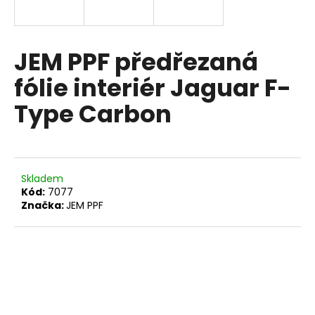
a
j
í
JEM PPF předřezaná
t
fólie interiér Jaguar F-
?
Type Carbon
HLEDAT
Skladem
Kód:
7077
Značka:
JEM PPF
D
o
p
o
r
u