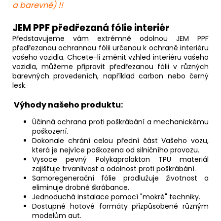
a barevné) !!
JEM PPF předřezaná fólie interiér
Představujeme vám extrémně odolnou JEM PPF
předřezanou ochrannou fólii určenou k ochraně interiéru
vašeho vozidla. Chcete-li změnit vzhled interiéru vašeho
vozidla, můžeme připravit předřezanou fólii v různých
barevných provedeních, například carbon nebo černý
lesk.
Výhody našeho produktu:
Účinná ochrana proti poškrábání a mechanickému
poškození.
Dokonale chrání celou přední část Vašeho vozu,
která je nejvíce poškozena od silničního provozu.
Vysoce pevný Polykaprolakton TPU materiál
zajišťuje trvanlivost a odolnost proti poškrábání.
Samoregenerační fólie prodlužuje životnost a
eliminuje drobné škrábance.
Jednoduchá instalace pomocí "mokré" techniky.
Dostupné hotové formáty přizpůsobené různým
modelům aut.