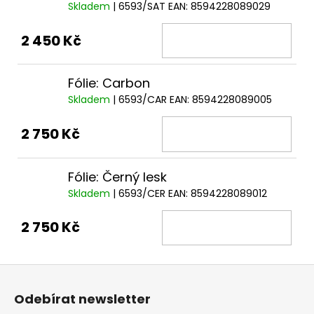
Skladem
| 6593/SAT
EAN:
8594228089029
2 450 Kč
Fólie: Carbon
Skladem
| 6593/CAR
EAN:
8594228089005
2 750 Kč
Fólie: Černý lesk
Skladem
| 6593/CER
EAN:
8594228089012
2 750 Kč
Z
á
Odebírat newsletter
p