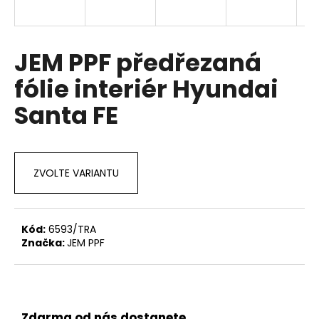
a
j
í
JEM PPF předřezaná
t
fólie interiér Hyundai
?
Santa FE
HLEDAT
ZVOLTE VARIANTU
D
Kód:
6593/TRA
o
Značka:
JEM PPF
p
o
r
u
Zdarma od nás dostanete