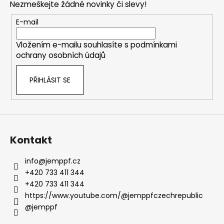
Nezmeškejte žádné novinky či slevy!
a
t
E-mail
í
Vložením e-mailu souhlasíte s
podmínkami
ochrany osobních údajů
PŘIHLÁSIT SE
Kontakt
info
@
jemppf.cz
+420 733 411 344
+420 733 411 344
https://www.youtube.com/@jemppfczechrepublic
@jemppf