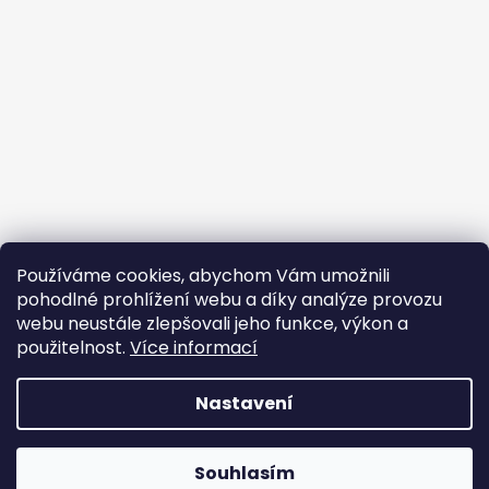
Sledovat na Instagramu
Používáme cookies, abychom Vám umožnili
pohodlné prohlížení webu a díky analýze provozu
webu neustále zlepšovali jeho funkce, výkon a
Facebook
použitelnost.
Více informací
JEM PPF
Nastavení
Vytvořil Shoptet
Souhlasím
Copyright 2026
JEM PPF
. Všechna práva vyhrazena.