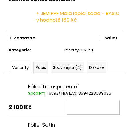
č
u
j
+ JEM PPF Malá lepící sada - BASIC
e
v hodnotě 169 Kč
m
e
Zeptat se
Sdílet
Kategorie
:
Precuty JEM PPF
Varianty
Popis
Související (4)
Diskuze
Fólie: Transparentní
Skladem
| 6593/TRA
EAN:
8594228089036
2 100 Kč
Fólie: Satin