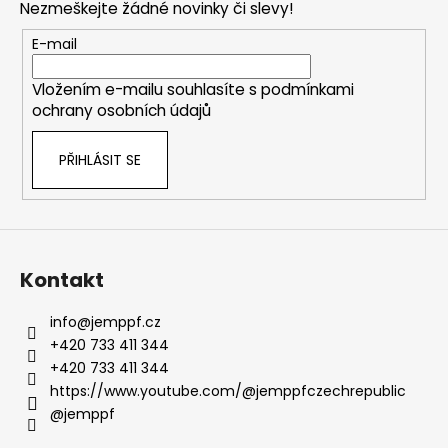
Nezmeškejte žádné novinky či slevy!
a
t
E-mail
í
Vložením e-mailu souhlasíte s
podmínkami
ochrany osobních údajů
PŘIHLÁSIT SE
Kontakt
info
@
jemppf.cz
+420 733 411 344
+420 733 411 344
https://www.youtube.com/@jemppfczechrepublic
@jemppf