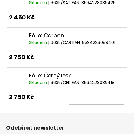
Skladem
| 6635/SAT
EAN:
8594228089425
2 450 Kč
Fólie: Carbon
Skladem
| 6635/CAR
EAN:
8594228089401
2 750 Kč
Fólie: Černý lesk
Skladem
| 6635/CER
EAN:
8594228089418
2 750 Kč
Z
á
Odebírat newsletter
p