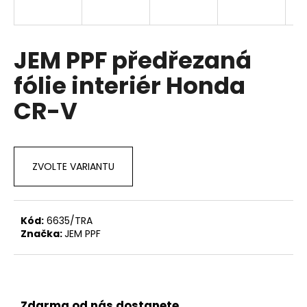
a
j
í
JEM PPF předřezaná
t
fólie interiér Honda
?
CR-V
HLEDAT
ZVOLTE VARIANTU
D
Kód:
6635/TRA
o
Značka:
JEM PPF
p
o
r
u
Zdarma od nás dostanete