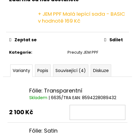
č
u
j
+ JEM PPF Malá lepící sada - BASIC
e
v hodnotě 169 Kč
m
e
Zeptat se
Sdílet
Kategorie
:
Precuty JEM PPF
Varianty
Popis
Související (4)
Diskuze
Fólie: Transparentní
Skladem
| 6635/TRA
EAN:
8594228089432
2 100 Kč
Fólie: Satin