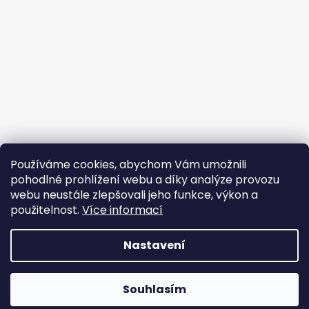
Používáme cookies, abychom Vám umožnili
Sledovat na Instagramu
pohodlné prohlížení webu a díky analýze provozu
webu neustále zlepšovali jeho funkce, výkon a
Facebook
použitelnost.
Více informací
Nastavení
Vytvořil Shoptet
Souhlasím
Copyright 2026
JEM PPF
. Všechna práva vyhrazena.