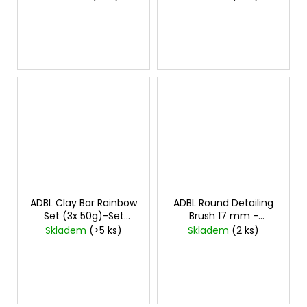
č
u
j
e
m
e
ADBL Clay Bar Rainbow
ADBL Round Detailing
Set (3x 50g)-Set
Brush 17 mm -
Clayů
Detailingový štětec
Skladem
(>5 ks)
Skladem
(2 ks)