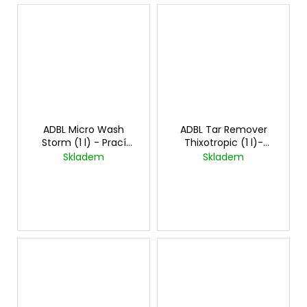
ADBL Micro Wash
ADBL Tar Remover
Storm (1 l) - Prací
Thixotropic (1 l)-
prostředek na
Odstraňovač asfaltu
Skladem
Skladem
mikrovlákno a leštící
kotouče