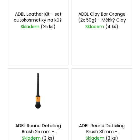
d
r
a
u
o
j
ADBL Leather Kit - set
ADBL Clay Bar Orange
k
autokosmetiky na kůži
(2x 50g) - Měkký Clay
d
í
Skladem
(>5 ks)
Skladem
(4 ks)
t
u
t
ů
k
?
t
ů
HLEDAT
D
o
p
o
ADBL Round Detailing
ADBL Round Detailing
r
Brush 25 mm -
Brush 31 mm -
u
Detailingový štětec
Detailingový štětec
Skladem
(3 ks)
Skladem
(3 ks)