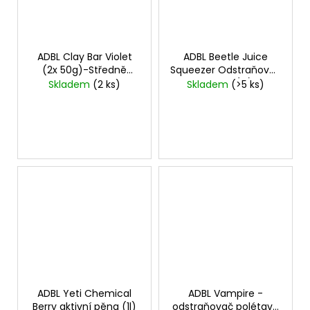
ADBL Clay Bar Violet
ADBL Beetle Juice
(2x 50g)-Středně
Squeezer Odstraňovač
tvrdý
hmyzu (1 l)
Skladem
(2 ks)
Skladem
(>5 ks)
ADBL Yeti Chemical
ADBL Vampire -
Berry aktivní pěna (1l)
odstraňovač polétavé