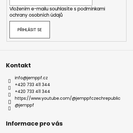
í
k
Vložením e-mailu souhlasíte s
podmínkami
y
ochrany osobních údajů
v
ý
PŘIHLÁSIT SE
p
i
s
u
Kontakt
info
@
jemppf.cz
+420 733 411 344
+420 733 411 344
https://www.youtube.com/@jemppfczechrepublic
@jemppf
Informace pro vás