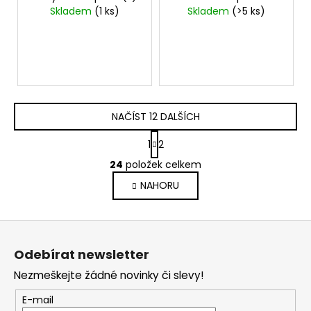
rzi z laku a kol 5L
Skladem
(1 ks)
Skladem
(>5 ks)
NAČÍST 12 DALŠÍCH
S
1
2
t
O
r
24
položek celkem
v
á
NAHORU
l
n
k
á
o
d
Z
v
a
á
á
c
Odebírat newsletter
n
p
í
í
Nezmeškejte žádné novinky či slevy!
p
a
r
t
E-mail
v