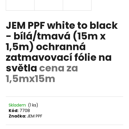
R
a
j
M
í
JEM PPF white to black
A
t
- bílá/tmavá (15m x
?
1,5m) ochranná
zatmavovací fólie na
světla
cena za
HLEDAT
1,5mx15m
D
o
p
Skladem
(1 ks)
o
Kód:
7708
Značka:
JEM PPF
r
u