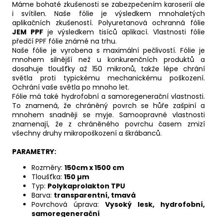
Máme bohaté zkušenosti se zabezpečením karoserií ale
i svítilen. Naše fólie je výsledkem mnohaletých
aplikačních zkušeností. Polyuretanová ochranná fólie
JEM PPF
je výsledkem tisíců aplikací. Vlastnosti fólie
předčí PPF fólie známé na trhu.
Naše fólie je vyrobena s maximální pečlivostí. Fólie je
mnohem silnější než u konkurenčních produktů a
dosahuje tloušťky až 150 mikronů, takže lépe chrání
světla proti typickému mechanickému poškození.
Ochrání vaše světla po mnoho let.
Fólie má také hydrofobní a samoregenerační vlastnosti.
To znamená, že chráněný povrch se hůře zašpiní a
mnohem snadněji se myje. Samoopravné vlastnosti
znamenají, že z chráněného povrchu časem zmizí
všechny druhy mikropoškození a škrábanců.
PARAMETRY:
Rozměry:
150cm x 1500 cm
Tloušťka:
150
µm
Typ:
Polykaprolakton TPU
Barva:
transparentní, tmavá
Povrchová úprava:
Vysoký lesk, hydrofobní,
samoregenerační