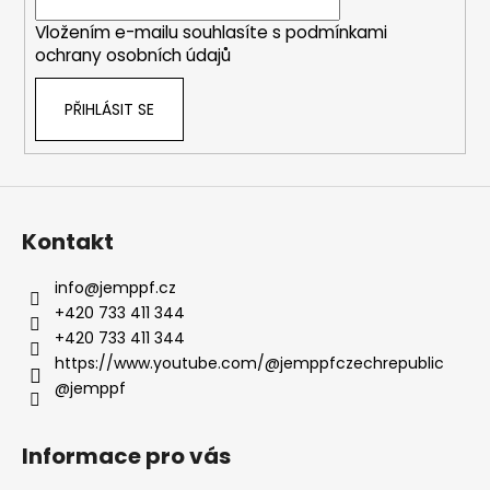
í
Vložením e-mailu souhlasíte s
podmínkami
ochrany osobních údajů
PŘIHLÁSIT SE
Kontakt
info
@
jemppf.cz
+420 733 411 344
+420 733 411 344
https://www.youtube.com/@jemppfczechrepublic
@jemppf
Informace pro vás