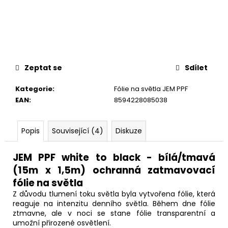
č
u
j
e
m
e
Zeptat se
Sdílet
Kategorie
:
Fólie na světla JEM PPF
EAN
:
8594228085038
Popis
Související (4)
Diskuze
JEM PPF white to black - bílá/tmavá
(15m x 1,5m) ochranná zatmavovací
fólie na světla
Z důvodu tlumení toku světla byla vytvořena fólie, která
reaguje na intenzitu denního světla. Během dne fólie
ztmavne, ale v noci se stane fólie transparentní a
umožní přirozené osvětlení.