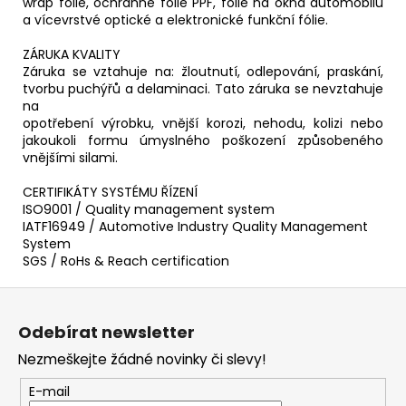
wrap fólie, ochranné fólie PPF, fólie na okna automobilů
a vícevrstvé optické a elektronické funkční fólie.
ZÁRUKA KVALITY
Záruka se vztahuje na: žloutnutí, odlepování, praskání,
tvorbu puchýřů a delaminaci. Tato záruka se nevztahuje
na
opotřebení výrobku, vnější korozi, nehodu, kolizi nebo
jakoukoli formu úmyslného poškození způsobeného
vnějšími silami.
CERTIFIKÁTY SYSTÉMU ŘÍZENÍ
ISO9001 / Quality management system
IATF16949 / Automotive Industry Quality Management
System
SGS / RoHs & Reach certification
Z
á
Odebírat newsletter
p
Nezmeškejte žádné novinky či slevy!
a
t
E-mail