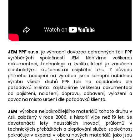
JEM PPF s.r.o.
je výhradní dovozce ochranných fólii PPF
vyráběných společnosti JEM. Nabízíme veškerou
dokumentaci, technologii a kvalitu, která je zaručena
dlouholetými zkušenostmi asijského trhu. Z důvodu
přímého napojení na výrobce jsme schopni nabídnou
výrobu všech druhů PPF fólii na objednávku dle
požadavků klienta. Zajištujeme veškerou dokumentaci
od pojištění, naložení, dopravu, odbavení, vyložení a
dovoz na místo určení dle požadavků klienta.
JEM
výrobce nejpokročilejšího materiálů tohoto druhu v
Asii, založený v roce 2006, s historií více než 19 let. Se
devatenácti lety neustálých inovací, průlomů v
technických překážkách a zlepšování služeb společnost
pokračuje v expanzi v oboru nových materiálů, jako jsou