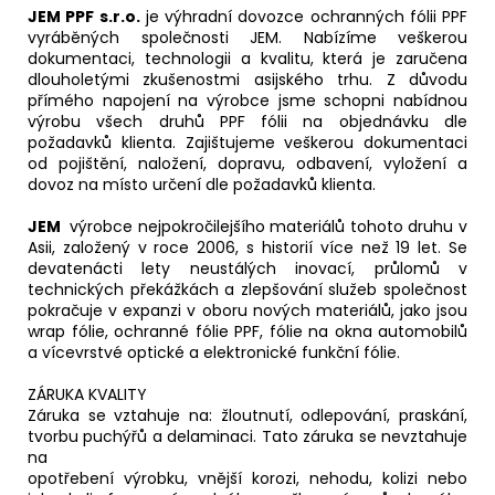
JEM PPF s.r.o.
je výhradní dovozce ochranných fólii PPF
vyráběných společnosti JEM. Nabízíme veškerou
dokumentaci, technologii a kvalitu, která je zaručena
dlouholetými zkušenostmi asijského trhu. Z důvodu
přímého napojení na výrobce jsme schopni nabídnou
výrobu všech druhů PPF fólii na objednávku dle
požadavků klienta. Zajištujeme veškerou dokumentaci
od pojištění, naložení, dopravu, odbavení, vyložení a
dovoz na místo určení dle požadavků klienta.
JEM
výrobce nejpokročilejšího materiálů tohoto druhu v
Asii, založený v roce 2006, s historií více než 19 let. Se
devatenácti lety neustálých inovací, průlomů v
technických překážkách a zlepšování služeb společnost
pokračuje v expanzi v oboru nových materiálů, jako jsou
wrap fólie, ochranné fólie PPF, fólie na okna automobilů
a vícevrstvé optické a elektronické funkční fólie.
ZÁRUKA KVALITY
Záruka se vztahuje na: žloutnutí, odlepování, praskání,
tvorbu puchýřů a delaminaci. Tato záruka se nevztahuje
na
opotřebení výrobku, vnější korozi, nehodu, kolizi nebo