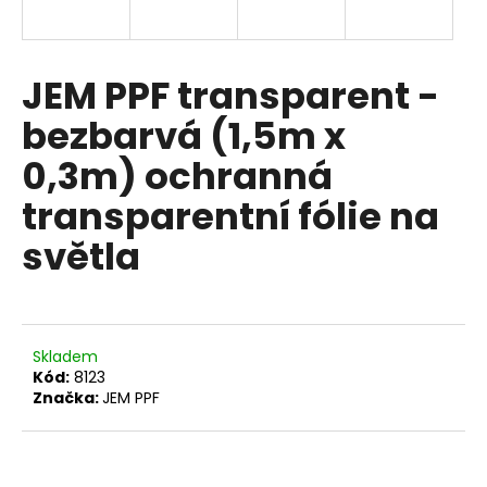
a
j
í
JEM PPF transparent -
t
bezbarvá (1,5m x
?
0,3m) ochranná
transparentní fólie na
světla
HLEDAT
D
Skladem
o
Kód:
8123
p
Značka:
JEM PPF
o
r
u