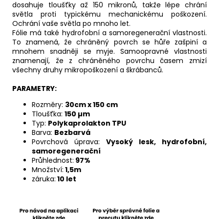
dosahuje tloušťky až 150 mikronů, takže lépe chrání
světla proti typickému mechanickému poškození.
Ochrání vaše světla po mnoho let.
Fólie má také hydrofobní a samoregenerační vlastnosti.
To znamená, že chráněný povrch se hůře zašpiní a
mnohem snadněji se myje. Samoopravné vlastnosti
znamenají, že z chráněného povrchu časem zmizí
všechny druhy mikropoškození a škrábanců.
PARAMETRY:
Rozměry:
30cm x 150 cm
Tloušťka:
150
µm
Typ:
Polykaprolakton TPU
Barva:
Bezbarvá
Povrchová úprava:
Vysoký lesk, hydrofobní,
samoregenerační
Průhlednost:
97%
Množství:
1,5m
záruka:
10 let