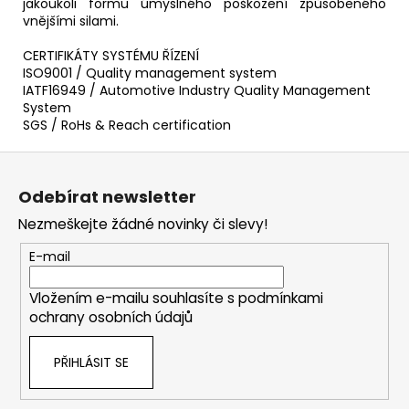
jakoukoli formu úmyslného poškození způsobeného
vnějšími silami.
CERTIFIKÁTY SYSTÉMU ŘÍZENÍ
ISO9001 / Quality management system
IATF16949 / Automotive Industry Quality Management
System
SGS / RoHs & Reach certification
Z
á
Odebírat newsletter
p
Nezmeškejte žádné novinky či slevy!
a
t
E-mail
í
Vložením e-mailu souhlasíte s
podmínkami
ochrany osobních údajů
PŘIHLÁSIT SE