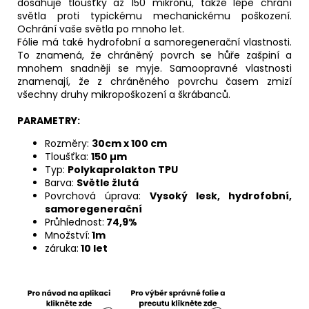
dosahuje tloušťky až 150 mikronů, takže lépe chrání
světla proti typickému mechanickému poškození.
Ochrání vaše světla po mnoho let.
Fólie má také hydrofobní a samoregenerační vlastnosti.
To znamená, že chráněný povrch se hůře zašpiní a
mnohem snadněji se myje. Samoopravné vlastnosti
znamenají, že z chráněného povrchu časem zmizí
všechny druhy mikropoškození a škrábanců.
PARAMETRY:
Rozměry:
30cm x 100 cm
Tloušťka:
150
µm
Typ:
Polykaprolakton TPU
Barva:
Světle žlutá
Povrchová úprava:
Vysoký lesk, hydrofobní,
samoregenerační
Průhlednost:
74,9%
Množství:
1m
záruka:
10 let