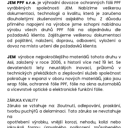
JEM PPF s.r.o.
je výhradní dovozce ochranných fólii PPF
vyráběných společnosti JEM. Nabízíme veškerou
dokumentaci, technologii a kvalitu, která je zaručena
dlouholetými zkušenostmi asijského trhu. Z důvodu
přímého napojení na výrobce jsme schopni nabídnou
výrobu všech druhů PPF fólii na objednávku dle
požadavků klienta. Zajištujeme veškerou dokumentaci
od pojištění, naložení, dopravu, odbavení, vyložení a
dovoz na místo určení dle požadavků klienta.
JEM
výrobce nejpokročilejšího materiálů tohoto druhu v
Asii, založený v roce 2006, s historií více než 19 let. Se
devatenácti lety neustálých inovací, průlomů v
technických překážkách a zlepšování služeb společnost
pokračuje v expanzi v oboru nových materiálů, jako jsou
wrap fólie, ochranné fólie PPF, fólie na okna automobilů
a vícevrstvé optické a elektronické funkční fólie.
ZÁRUKA KVALITY
Záruka se vztahuje na: žloutnutí, odlepování, praskání,
tvorbu puchýřů a delaminaci. Tato záruka se nevztahuje
na
opotřebení výrobku, vnější korozi, nehodu, kolizi nebo
jakoukoli formu úmyslného poškození způsobeného