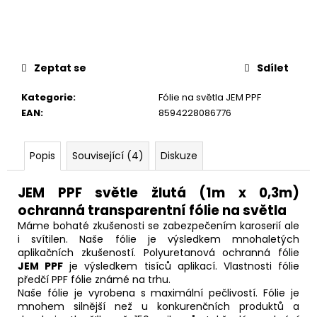
č
u
j
e
m
Zeptat se
Sdílet
e
Kategorie
:
Fólie na světla JEM PPF
EAN
:
8594228086776
Popis
Související (4)
Diskuze
JEM PPF světle žlutá (1m x 0,3m)
ochranná transparentní fólie na světla
Máme bohaté zkušenosti se zabezpečením karoserií ale
i svítilen. Naše fólie je výsledkem mnohaletých
aplikačních zkušeností. Polyuretanová ochranná fólie
JEM PPF
je výsledkem tisíců aplikací. Vlastnosti fólie
předčí PPF fólie známé na trhu.
Naše fólie je vyrobena s maximální pečlivostí. Fólie je
mnohem silnější než u konkurenčních produktů a