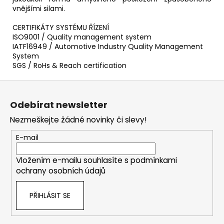
vnějšími silami.
CERTIFIKÁTY SYSTÉMU ŘÍZENÍ
ISO9001 / Quality management system
IATF16949 / Automotive Industry Quality Management
System
SGS / RoHs & Reach certification
Z
á
Odebírat newsletter
p
Nezmeškejte žádné novinky či slevy!
a
t
E-mail
í
Vložením e-mailu souhlasíte s
podmínkami
ochrany osobních údajů
PŘIHLÁSIT SE