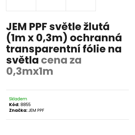
a
j
í
JEM PPF světle žlutá
t
(1m x 0,3m) ochranná
?
transparentní fólie na
světla
cena za
0,3mx1m
HLEDAT
D
Skladem
o
Kód:
8855
p
Značka:
JEM PPF
o
r
u