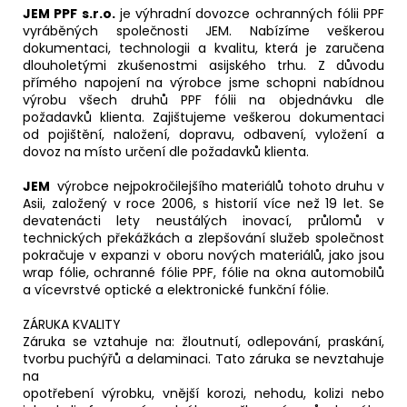
JEM PPF s.r.o.
je výhradní dovozce ochranných fólii PPF
vyráběných společnosti JEM. Nabízíme veškerou
dokumentaci, technologii a kvalitu, která je zaručena
dlouholetými zkušenostmi asijského trhu. Z důvodu
přímého napojení na výrobce jsme schopni nabídnou
výrobu všech druhů PPF fólii na objednávku dle
požadavků klienta. Zajištujeme veškerou dokumentaci
od pojištění, naložení, dopravu, odbavení, vyložení a
dovoz na místo určení dle požadavků klienta.
JEM
výrobce nejpokročilejšího materiálů tohoto druhu v
Asii, založený v roce 2006, s historií více než 19 let. Se
devatenácti lety neustálých inovací, průlomů v
technických překážkách a zlepšování služeb společnost
pokračuje v expanzi v oboru nových materiálů, jako jsou
wrap fólie, ochranné fólie PPF, fólie na okna automobilů
a vícevrstvé optické a elektronické funkční fólie.
ZÁRUKA KVALITY
Záruka se vztahuje na: žloutnutí, odlepování, praskání,
tvorbu puchýřů a delaminaci. Tato záruka se nevztahuje
na
opotřebení výrobku, vnější korozi, nehodu, kolizi nebo