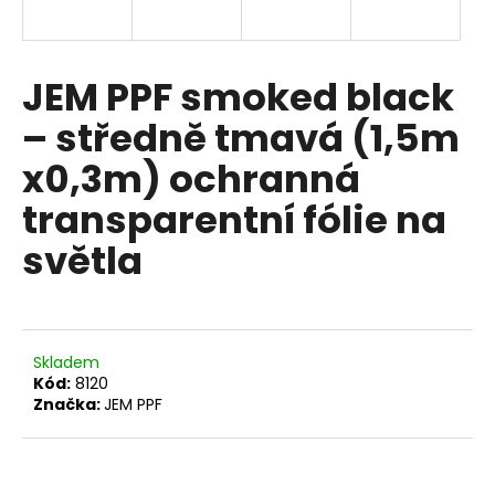
a
j
í
JEM PPF smoked black
t
– středně tmavá (1,5m
?
x0,3m) ochranná
transparentní fólie na
světla
HLEDAT
D
Skladem
o
Kód:
8120
p
Značka:
JEM PPF
o
r
u