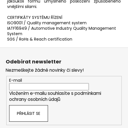
jakoukoli formu úmyslného poškození způsobeného
vnějšími silami.
CERTIFIKÁTY SYSTÉMU ŘÍZENÍ
ISO9001 / Quality management system
IATF16949 / Automotive Industry Quality Management
System
SGS / RoHs & Reach certification
Z
á
Odebírat newsletter
p
Nezmeškejte žádné novinky či slevy!
a
t
E-mail
í
Vložením e-mailu souhlasíte s
podmínkami
ochrany osobních údajů
PŘIHLÁSIT SE