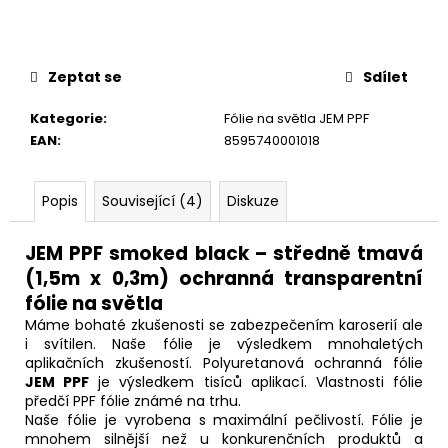
č
u
j
e
Zeptat se
Sdílet
m
e
Kategorie
:
Fólie na světla JEM PPF
EAN
:
8595740001018
Popis
Související (4)
Diskuze
JEM PPF smoked black – středně tmavá
(1,5m x 0,3m) ochranná transparentní
fólie na světla
Máme bohaté zkušenosti se zabezpečením karoserií ale
i svítilen. Naše fólie je výsledkem mnohaletých
aplikačních zkušeností. Polyuretanová ochranná fólie
JEM PPF
je výsledkem tisíců aplikací. Vlastnosti fólie
předčí PPF fólie známé na trhu.
Naše fólie je vyrobena s maximální pečlivostí. Fólie je
mnohem silnější než u konkurenčních produktů a