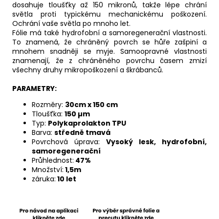
dosahuje tloušťky až 150 mikronů, takže lépe chrání
světla proti typickému mechanickému poškození.
Ochrání vaše světla po mnoho let.
Fólie má také hydrofobní a samoregenerační vlastnosti.
To znamená, že chráněný povrch se hůře zašpiní a
mnohem snadněji se myje. Samoopravné vlastnosti
znamenají, že z chráněného povrchu časem zmizí
všechny druhy mikropoškození a škrábanců.
PARAMETRY:
Rozměry:
30cm x 150 cm
Tloušťka:
150
µm
Typ:
Polykaprolakton TPU
Barva:
středně tmavá
Povrchová úprava:
Vysoký lesk, hydrofobní,
samoregenerační
Průhlednost:
47%
Množství:
1,5m
záruka:
10 let