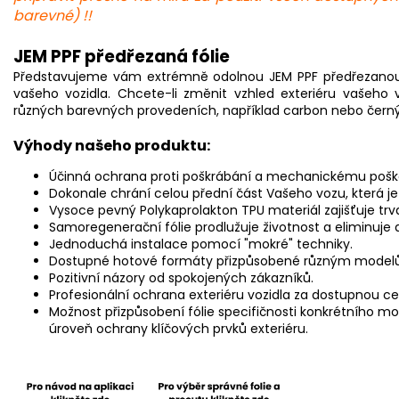
barevné) !!
J
EM PPF předřezaná fólie
P
ředstavujeme vám extrémně odolnou JEM PPF předřezanou 
vašeho vozidla. Chcete-li změnit vzhled exteriéru vašeho v
různých barevných provedeních, například carbon nebo černý 
Výhody našeho produktu:
Účinná ochrana proti poškrábání a mechanickému pošk
Dokonale chrání celou přední část Vašeho vozu, která je
Vysoce pevný Polykaprolakton TPU materiál zajišťuje trva
Samoregenerační fólie prodlužuje životnost a eliminuje
Jednoduchá instalace pomocí "mokré" techniky.
Dostupné hotové formáty přizpůsobené různým model
Pozitivní názory od spokojených zákazníků.
Profesionální ochrana exteriéru vozidla za dostupnou ce
Možnost přizpůsobení fólie specifičnosti konkrétního mo
úroveň ochrany klíčových prvků exteriéru.