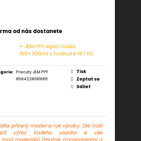
rma od nás dostanete
+ JEM PPF lepící sada
150+300ml
v hodnotě 197 Kč
Tisk
gorie
:
Precuty JEM PPF
8594228081665
Zeptat se
Sdílet
dla, přesný model a rok výroby. Dle Vaší
obit výřez Vašeho vozidla a vše
ch typů materiálů (matné, transparentní a