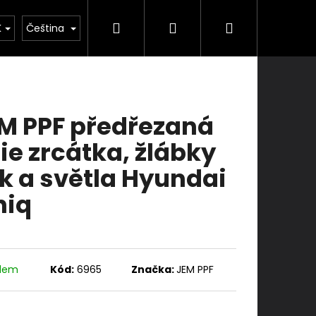
Hledat
Přihlášení
Nákupní
ka
Školení
Služby
Kontakty
K
Čeština
košík
M PPF předřezaná
lie zrcátka, žlábky
ik a světla Hyundai
niq
adem
Kód:
6965
Značka:
JEM PPF