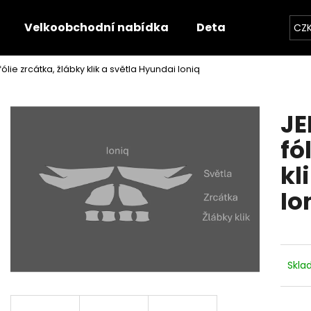
Velkoobchodní nabídka
Detailerská nabíd
CZ
lie zrcátka, žlábky klik a světla Hyundai Ioniq
Co potřebujete najít?
JE
HLEDAT
fó
kl
Doporučujeme
Io
Skl