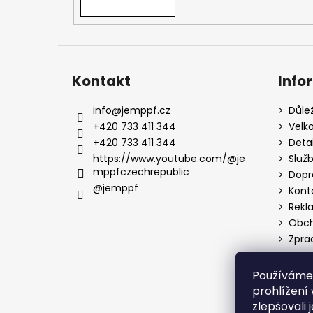
Kontakt
Info
info
@
jemppf.cz
Důle
+420 733 411 344
Velk
+420 733 411 344
Deta
https://www.youtube.com/@je
Služ
mppfczechrepublic
Dopr
@jemppf
Kont
Rekl
Obch
Zpra
Používáme
prohlížení
zlepšovali 