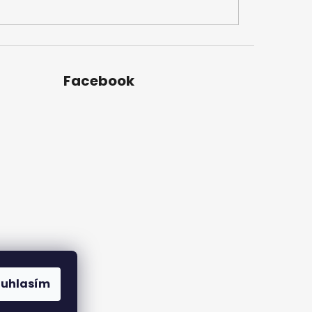
Facebook
ouhlasím
amu