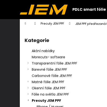
K
Přejít
na
o
PDLC smart fólie
obsah
Zpět
Zpět
š
do
do
í
Domů
Precuty JEM PPF
JEM PPF předřezaná fó
k
obchodu
obchodu
P
o
Kategorie
Přeskočit
s
kategorie
t
Akční nabídky
r
Morecuts- software
a
Transparentní fólie JEM PPF
n
Barevné fólie JEM PPF
n
Carbonové fólie JEM PPF
í
Matné fólie JEM PPF
p
Okenní fólie JEM PPF
a
Fólie na světla JEM PPF
n
Precuty JEM PPF
e
iPhone / Huawei