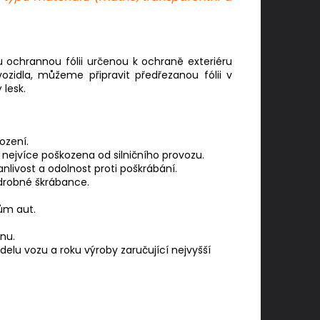
ochrannou fólii určenou k ochraně exteriéru
ozidla, můžeme připravit předřezanou fólii v
lesk.
ození.
 nejvíce poškozena od silničního provozu.
nlivost a odolnost proti poškrábání.
 drobné škrábance.
ům aut.
nu.
delu vozu a roku výroby zaručující nejvyšší