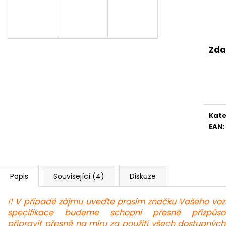
Zda
Kate
EAN
:
Popis
Související (4)
Diskuze
!! V případě zájmu uveďte prosím značku Vašeho vozi
specifikace budeme schopni přesně přizpůs
připravit přesně na míru za použití všech dostupný