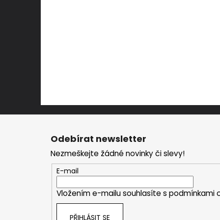
Z
á
Odebírat newsletter
p
Nezmeškejte žádné novinky či slevy!
a
t
E-mail
í
Vložením e-mailu souhlasíte s
podmínkami o
PŘIHLÁSIT SE