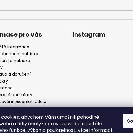
rmace pro vás
Instagram
žité informace
oobchodní nabídka
ilerská nabídka
by
ava a doručení
akty
amace
odní podmínky
cování osobních údajů
 cookies, abychom Vám umožnili pohodlné
S
 webu a díky analýze provozu webu neustále
Sledovat na Instagr
jeho funkce, výkon a použitelnost.
Více informací