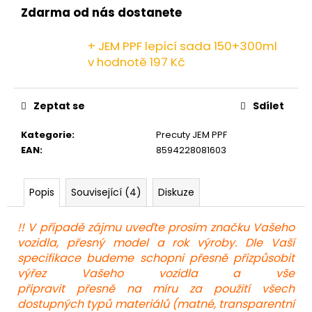
č
Zdarma od nás dostanete
u
j
+ JEM PPF lepící sada 150+300ml
e
v hodnotě 197 Kč
m
e
Zeptat se
Sdílet
Kategorie
:
Precuty JEM PPF
EAN
:
8594228081603
Popis
Související (4)
Diskuze
!! V případě zájmu uveďte prosím značku Vašeho
vozidla, přesný model a rok výroby. Dle Vaší
specifikace budeme schopni přesně přizpůsobit
výřez Vašeho vozidla a vše
připravit přesně na míru za použití všech
dostupných typů materiálů (matné, transparentní