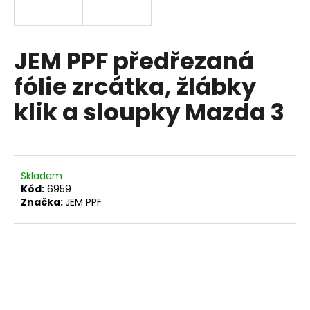
a
j
í
JEM PPF předřezaná
t
fólie zrcátka, žlábky
?
klik a sloupky Mazda 3
HLEDAT
Skladem
Kód:
6959
Značka:
JEM PPF
D
o
p
o
r
u