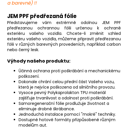
a barevné) !!
J
EM PPF předřezaná fólie
P
ředstavujeme vám extrémně odolnou JEM PPF
předřezanou ochrannou fólii určenou k ochraně
exteriéru vašeho vozidla. Chcete-li změnit vzhled
exteriéru vašeho vozidla, můžeme připravit předřezanou
fólii v různých barevných provedeních, například carbon
nebo černý lesk.
Výhody našeho produktu:
Účinná ochrana proti poškrábání a mechanickému
poškození.
Dokonale chrání celou přední část Vašeho vozu,
která je nejvíce poškozena od silničního provozu.
Vysoce pevný Polykaprolakton TPU materiál
zajišťuje trvanlivost a odolnost proti poškrábání.
Samoregenerační fólie prodlužuje životnost a
eliminuje drobné škrábance.
Jednoduchá instalace pomocí "mokré" techniky.
Dostupné hotové formáty přizpůsobené různým
modelům aut.