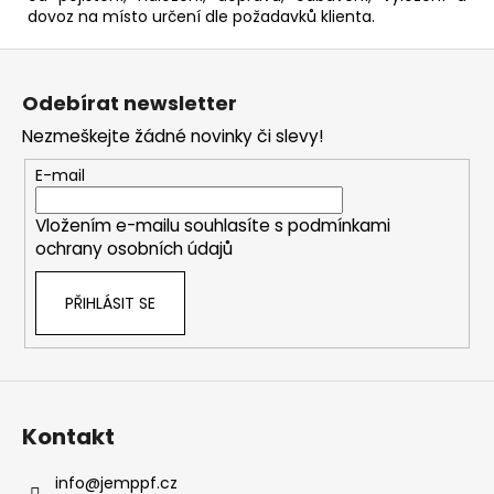
dovoz na místo určení dle požadavků klienta.
Z
á
Odebírat newsletter
p
Nezmeškejte žádné novinky či slevy!
a
t
E-mail
í
Vložením e-mailu souhlasíte s
podmínkami
ochrany osobních údajů
PŘIHLÁSIT SE
Kontakt
info
@
jemppf.cz