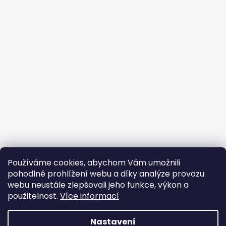
Používáme cookies, abychom Vám umožnili
Sledovat na Instagramu
pohodlné prohlížení webu a díky analýze provozu
webu neustále zlepšovali jeho funkce, výkon a
Facebook
použitelnost.
Více informací
Nastavení