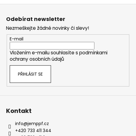
Z
á
Odebírat newsletter
p
Nezmeškejte žádné novinky či slevy!
a
t
E-mail
í
Vložením e-mailu souhlasíte s
podmínkami
ochrany osobních údajů
PŘIHLÁSIT SE
Kontakt
info
@
jemppf.cz
+420 733 411 344