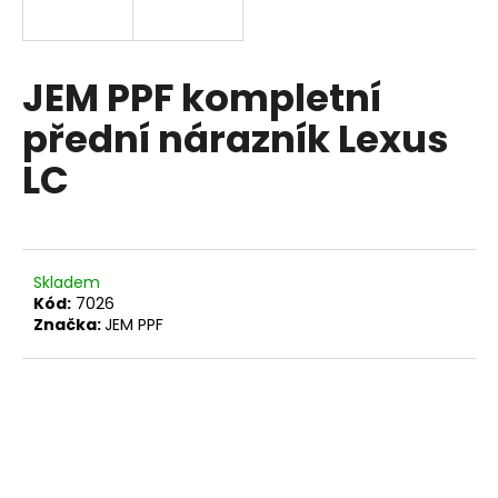
R
a
j
M
í
JEM PPF kompletní
A
t
přední nárazník Lexus
?
LC
HLEDAT
Skladem
Kód:
7026
Značka:
JEM PPF
D
o
p
o
r
u