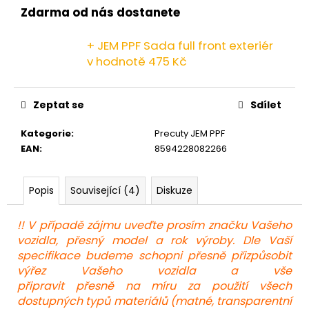
č
Zdarma od nás dostanete
u
j
+ JEM PPF Sada full front exteriér
e
v hodnotě 475 Kč
m
e
Zeptat se
Sdílet
Kategorie
:
Precuty JEM PPF
EAN
:
8594228082266
Popis
Související (4)
Diskuze
!! V případě zájmu uveďte prosím značku Vašeho
vozidla, přesný model a rok výroby. Dle Vaší
specifikace budeme schopni přesně přizpůsobit
výřez Vašeho vozidla a vše
připravit přesně na míru za použití všech
dostupných typů materiálů (matné, transparentní