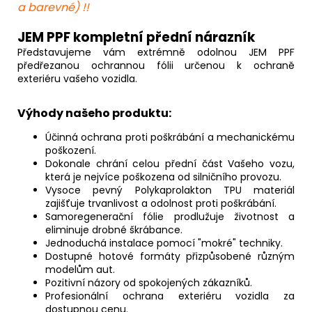
a barevné) !!
JEM PPF kompletní přední nárazník
Představujeme vám extrémně odolnou JEM PPF
předřezanou ochrannou fólii určenou k ochraně
exteriéru vašeho vozidla.
Výhody našeho produktu:
Účinná ochrana proti poškrábání a mechanickému
poškození.
Dokonale chrání celou přední část Vašeho vozu,
která je nejvíce poškozena od silničního provozu.
Vysoce pevný Polykaprolakton TPU materiál
zajišťuje trvanlivost a odolnost proti poškrábání.
Samoregenerační fólie prodlužuje životnost a
eliminuje drobné škrábance.
Jednoduchá instalace pomocí "mokré" techniky.
Dostupné hotové formáty přizpůsobené různým
modelům aut.
Pozitivní názory od spokojených zákazníků.
Profesionální ochrana exteriéru vozidla za
dostupnou cenu.