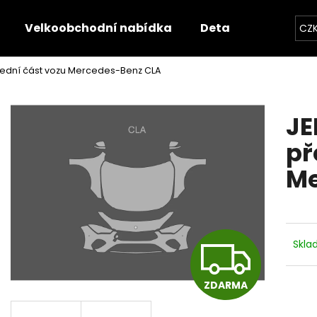
Velkoobchodní nabídka
Detailerská nabíd
CZ
řední část vozu Mercedes-Benz CLA
Co potřebujete najít?
JE
HLEDAT
př
Me
Doporučujeme
Z
Skl
ZDARMA
D