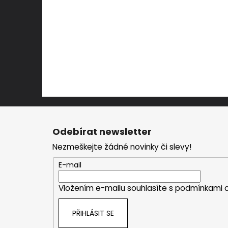
Z
á
Odebírat newsletter
p
Nezmeškejte žádné novinky či slevy!
a
t
E-mail
í
Vložením e-mailu souhlasíte s
podmínkami o
PŘIHLÁSIT SE