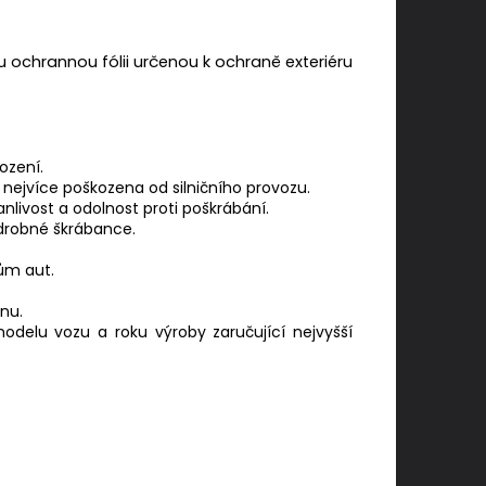
ochrannou fólii určenou k ochraně exteriéru
ození.
 nejvíce poškozena od silničního provozu.
nlivost a odolnost proti poškrábání.
 drobné škrábance.
ům aut.
nu.
modelu vozu a roku výroby zaručující nejvyšší