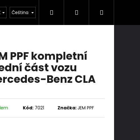
Hledat
Přihlášení
Nákupní
ka
Školení
Služby
Kontakty
K
Čeština
košík
M PPF kompletní
ední část vozu
rcedes-Benz CLA
adem
Kód:
7021
Značka:
JEM PPF