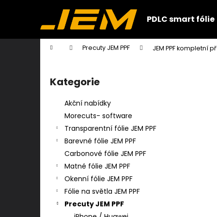
K
Přejít
na
o
PDLC smart fólie
obsah
Zpět
Zpět
š
do
do
í
Domů
Precuty JEM PPF
JEM PPF kompletní p
k
obchodu
obchodu
P
o
Kategorie
Přeskočit
s
kategorie
t
Akční nabídky
r
Morecuts- software
a
Transparentní fólie JEM PPF
n
Barevné fólie JEM PPF
n
Carbonové fólie JEM PPF
í
Matné fólie JEM PPF
p
Okenní fólie JEM PPF
a
Fólie na světla JEM PPF
n
Precuty JEM PPF
e
iPhone / Huawei