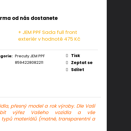
rma od nás dostanete
+ JEM PPF Sada full front
exteriér
v hodnotě 475 Kč
Tisk
gorie
:
Precuty JEM PPF
8594228082211
Zeptat se
Sdílet
dla, přesný model a rok výroby. Dle Vaší
obit výřez Vašeho vozidla a vše
ch typů materiálů (matné, transparentní a