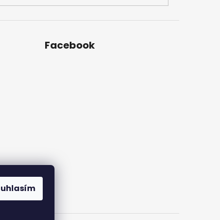
Facebook
ouhlasím
amu