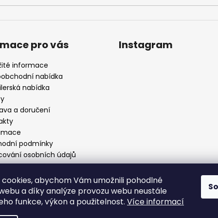
rmace pro vás
Instagram
žité informace
oobchodní nabídka
ilerská nabídka
by
ava a doručení
akty
amace
odní podmínky
cování osobních údajů
 cookies, abychom Vám umožnili pohodlné
S
 webu a díky analýze provozu webu neustále
Sledovat na Instagr
jeho funkce, výkon a použitelnost.
Více informací