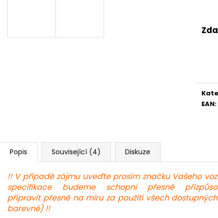
A
Zda
R
M
Kate
EAN
:
A
Popis
Související (4)
Diskuze
!! V případě zájmu uveďte prosím značku Vašeho vozi
specifikace budeme schopni přesně přizpůs
připravit přesně na míru za použití všech dostupný
barevné) !!