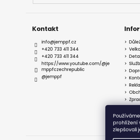
Kontakt
Info
info
@
jemppf.cz
Důle
+420 733 411 344
Velk
+420 733 411 344
Deta
https://www.youtube.com/@je
Služ
mppfczechrepublic
Dopr
@jemppf
Kont
Rekl
Obch
Zpra
Používáme
prohlížení
zlepšovali 