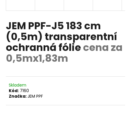
a
j
í
JEM PPF-J5 183 cm
t
(0,5m) transparentní
?
ochranná fólie
cena za
0,5mx1,83m
HLEDAT
Skladem
Kód:
7160
D
Značka:
JEM PPF
o
p
o
r
u