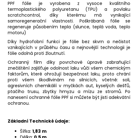
PPF fólie je vyrobena z vysoce kvalitního
termoplastického polyuretanu (TPU) a povlaku
scratchcontrol, díky kterému má vynikající
samoregenerační vlastnosti. Poškrábaná fólie se
regeneruje působením tepla (slunce, teplá voda, teplo
motoru)
Díky hydrofobní funkci je fólie bez skvrn a nečistot
vznikajících v průběhu času a nejnovější technologii je
fólie odolná proti žloutnutí.
Ochranný film díky povrchové úpravě zabraňující
znečištění zajišťuje odolnost laku vůči všem chemickým
faktorům, které ohrožují bezpečnost laku, proto chrání
proti všem škodlivinám na silnicích, včetně: soli,
agresivních chemikálií v myčkách aut, kyselých dešťů,
ptačího trusu, zbytky hmyzu a mízu ze stromů. Po
nanesení ochranné fólie PPF si můžete být jisti adekvátní
ochranou.
Základní Technické údaje:
Šířka:
1,83
m
Délka:
0,5 m