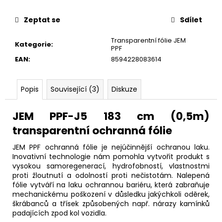
č
u
Zeptat se
Sdílet
j
e
Transparentní fólie JEM
m
Kategorie
:
PPF
e
EAN
:
8594228083614
Popis
Související (3)
Diskuze
JEM PPF-J5 183 cm (0,5m)
transparentní ochranná fólie
JEM PPF ochranná fólie je nejúčinnější ochranou laku.
Inovativní technologie nám pomohla vytvořit produkt s
vysokou samoregenerací, hydrofobností, vlastnostmi
proti žloutnutí a odolností proti nečistotám. Nalepená
fólie vytváří na laku ochrannou bariéru, která zabraňuje
mechanickému poškození v důsledku jakýchkoli oděrek,
škrábanců a třísek způsobených např. nárazy kamínků
padajících zpod kol vozidla.