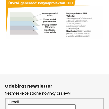
Z
á
Odebírat newsletter
p
Nezmeškejte žádné novinky či slevy!
a
t
E-mail
í