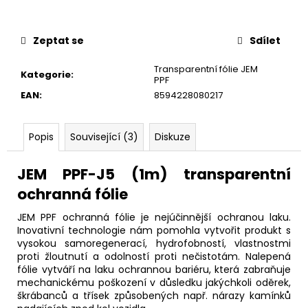
č
u
j
Zeptat se
Sdílet
e
m
Transparentní fólie JEM
Kategorie
:
e
PPF
EAN
:
8594228080217
Popis
Související (3)
Diskuze
JEM PPF-J5 (1m) transparentní
ochranná fólie
JEM PPF ochranná fólie je nejúčinnější ochranou laku.
Inovativní technologie nám pomohla vytvořit produkt s
vysokou samoregenerací, hydrofobností, vlastnostmi
proti žloutnutí a odolností proti nečistotám. Nalepená
fólie vytváří na laku ochrannou bariéru, která zabraňuje
mechanickému poškození v důsledku jakýchkoli oděrek,
škrábanců a třísek způsobených např. nárazy kamínků