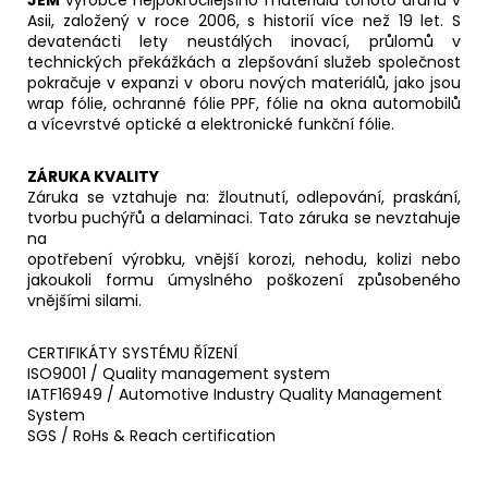
JEM
výrobce nejpokročilejšího materiálů tohoto druhu v
Asii, založený v roce 2006, s historií více než 19 let. S
devatenácti lety neustálých inovací, průlomů v
technických překážkách a zlepšování služeb společnost
pokračuje v expanzi v oboru nových materiálů, jako jsou
wrap fólie, ochranné fólie PPF, fólie na okna automobilů
a vícevrstvé optické a elektronické funkční fólie.
ZÁRUKA KVALITY
Záruka se vztahuje na: žloutnutí, odlepování, praskání,
tvorbu puchýřů a delaminaci. Tato záruka se nevztahuje
na
opotřebení výrobku, vnější korozi, nehodu, kolizi nebo
jakoukoli formu úmyslného poškození způsobeného
vnějšími silami.
CERTIFIKÁTY SYSTÉMU ŘÍZENÍ
ISO9001 / Quality management system
IATF16949 / Automotive Industry Quality Management
System
SGS / RoHs & Reach certification