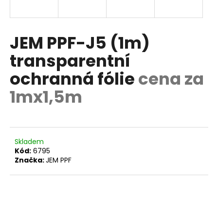
a
j
í
JEM PPF-J5 (1m)
t
transparentní
?
ochranná fólie
cena za
1mx1,5m
HLEDAT
Skladem
Kód:
6795
D
Značka:
JEM PPF
o
p
o
r
u