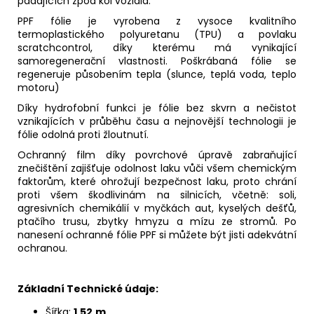
padajících zpod kol vozidla.
PPF fólie je vyrobena z vysoce kvalitního
termoplastického polyuretanu (TPU) a povlaku
scratchcontrol, díky kterému má vynikající
samoregenerační vlastnosti. Poškrábaná fólie se
regeneruje působením tepla (slunce, teplá voda, teplo
motoru)
Díky hydrofobní funkci je fólie bez skvrn a nečistot
vznikajících v průběhu času a nejnovější technologii je
fólie odolná proti žloutnutí.
Ochranný film díky povrchové úpravě zabraňující
znečištění zajišťuje odolnost laku vůči všem chemickým
faktorům, které ohrožují bezpečnost laku, proto chrání
proti všem škodlivinám na silnicích, včetně: soli,
agresivních chemikálií v myčkách aut, kyselých dešťů,
ptačího trusu, zbytky hmyzu a mízu ze stromů. Po
nanesení ochranné fólie PPF si můžete být jisti adekvátní
ochranou.
Základní Technické údaje:
Šířka:
1,52
m