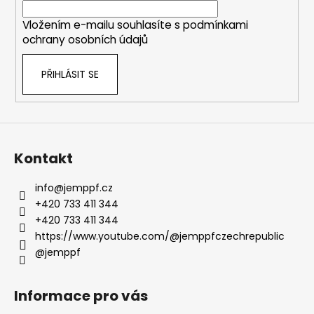
í
Vložením e-mailu souhlasíte s
podmínkami
ochrany osobních údajů
PŘIHLÁSIT SE
Kontakt
info
@
jemppf.cz
+420 733 411 344
+420 733 411 344
https://www.youtube.com/@jemppfczechrepublic
@jemppf
Informace pro vás