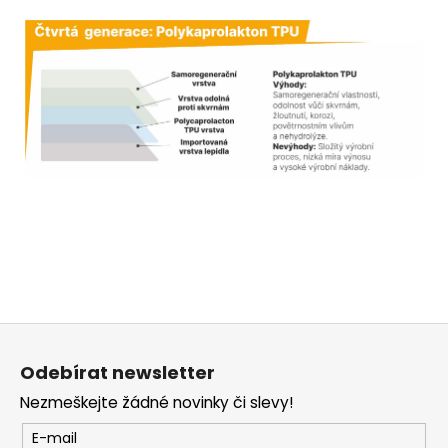
Z
á
Odebírat newsletter
p
Nezmeškejte žádné novinky či slevy!
a
t
E-mail