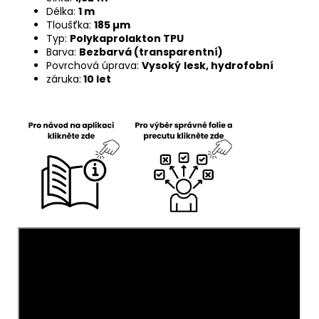
Délka:
1 m
Tloušťka:
185 µm
Typ:
Polykaprolakton TPU
Barva:
Bezbarvá (transparentní)
Povrchová úprava:
Vysoký
lesk, hydrofobní
záruka:
10 let