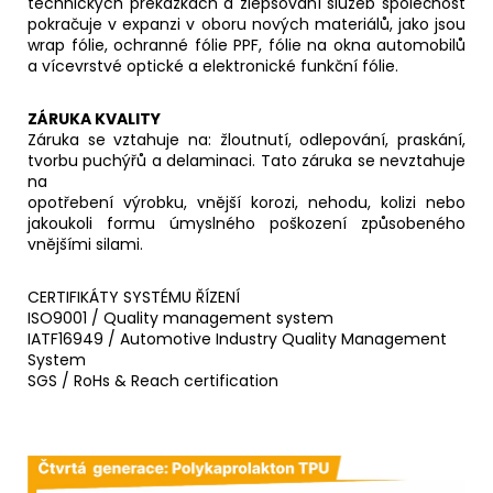
technických překážkách a zlepšování služeb společnost
pokračuje v expanzi v oboru nových materiálů, jako jsou
wrap fólie, ochranné fólie PPF, fólie na okna automobilů
a vícevrstvé optické a elektronické funkční fólie.
ZÁRUKA KVALITY
Záruka se vztahuje na: žloutnutí, odlepování, praskání,
tvorbu puchýřů a delaminaci. Tato záruka se nevztahuje
na
opotřebení výrobku, vnější korozi, nehodu, kolizi nebo
jakoukoli formu úmyslného poškození způsobeného
vnějšími silami.
CERTIFIKÁTY SYSTÉMU ŘÍZENÍ
ISO9001 / Quality management system
IATF16949 / Automotive Industry Quality Management
System
SGS / RoHs & Reach certification