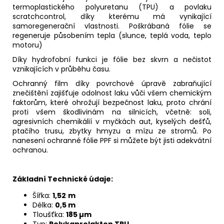
termoplastického polyuretanu (TPU) a povlaku
scratchcontrol, díky kterému má vynikající
samoregenerační vlastnosti. Poškrábaná fólie se
regeneruje působením tepla (slunce, teplá voda, teplo
motoru)
Díky hydrofobní funkci je fólie bez skvrn a nečistot
vznikajících v průběhu času.
Ochranný film díky povrchové úpravě zabraňující
znečištění zajišťuje odolnost laku vůči všem chemickým
faktorům, které ohrožují bezpečnost laku, proto chrání
proti všem škodlivinám na silnicích, včetně: soli,
agresivních chemikálií v myčkách aut, kyselých dešťů,
ptačího trusu, zbytky hmyzu a mízu ze stromů. Po
nanesení ochranné fólie PPF si můžete být jisti adekvátní
ochranou.
Základní Technické údaje:
Šířka:
1,52
m
Délka:
0,5
m
Tloušťka:
185 µm
Typ:
Polykaprolakton TPU