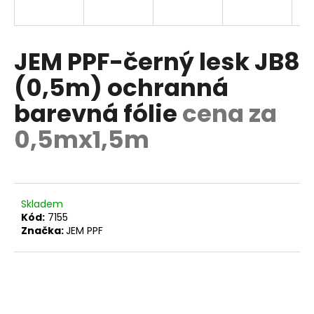
a
j
í
JEM PPF-černý lesk JB8
t
(0,5m) ochranná
?
barevná fólie
cena za
0,5mx1,5m
HLEDAT
Skladem
Kód:
7155
D
Značka:
JEM PPF
o
p
o
r
u