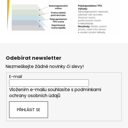
Z
á
Odebírat newsletter
p
Nezmeškejte žádné novinky či slevy!
a
t
E-mail
í
Vložením e-mailu souhlasíte s
podmínkami
ochrany osobních údajů
PŘIHLÁSIT SE