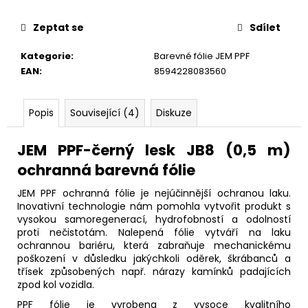
č
u
Zeptat se
Sdílet
j
e
Kategorie
:
Barevné fólie JEM PPF
m
EAN
:
8594228083560
e
Popis
Související (4)
Diskuze
JEM PPF-černý lesk JB8 (0,5 m)
ochranná barevná fólie
JEM PPF ochranná fólie je nejúčinnější ochranou laku.
Inovativní technologie nám pomohla vytvořit produkt s
vysokou samoregenerací, hydrofobností a odolností
proti nečistotám. Nalepená fólie vytváří na laku
ochrannou bariéru, která zabraňuje mechanickému
poškození v důsledku jakýchkoli oděrek, škrábanců a
třísek způsobených např. nárazy kamínků padajících
zpod kol vozidla.
PPF fólie je vyrobena z vysoce kvalitního