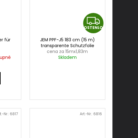
K
KOSTENLOS
O
r für
JEM PPF-J5 183 cm (15 m)
S
transparente Schutzfolie
cena za 15mx1,83m
T
tupné
Skladem
E
N
L
O
t.-Nr.:
6817
Art.-Nr.:
6816
S