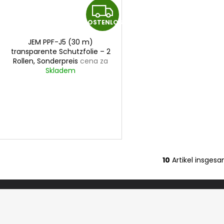
K
KOSTENLOS
O
JEM PPF-J5 (30 m)
S
transparente Schutzfolie – 2
Rollen, Sonderpreis
cena za
T
30mx1,5m
Skladem
E
N
L
O
10
Artikel insges
S
S
t
e
u
e
r