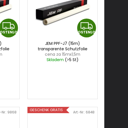
K
K
OSTENLOS
KOSTENLOS
O
O
)
JEM PPF-J7 (15m)
S
S
folie
transparente Schutzfolie
5m
cena za 15mx1,5m
T
T
)
Skladem
(>5 St)
E
E
N
N
L
L
O
O
GESCHENK GRATIS
.-Nr.:
9868
Art.-Nr.:
6848
S
S