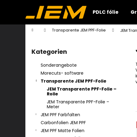
W
Zum
Inhalt
a
PDLC fólie
Gr
springen
Zurück
Zurück
r
zum
zum
e
Startseite
Transparente JEM PPF-Folie
JEM Tran
n
Einkaufen
Einkaufen
S
k
e
o
Kategorien
Kategorien
i
überspringen
r
t
b
Sonderangebote
e
Morecuts- software
n
Transparente JEM PPF-Folie
l
JEM Transparente PPF-Folie –
e
Rolle
i
JEM Transparente PPF-Folie –
Meter
s
JEM PPF Farbfalten
t
Carbonfolien JEM PPF
e
JEM PPF Matte Folien