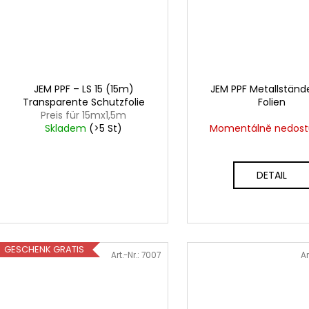
JEM PPF – LS 15 (15m)
JEM PPF Metallstände
Transparente Schutzfolie
Folien
Preis für 15mx1,5m
Skladem
(>5 St)
Momentálně nedos
DETAIL
GESCHENK GRATIS
Art.-Nr.:
7007
Ar