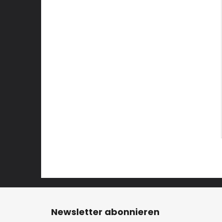
F
u
Newsletter abonnieren
ß