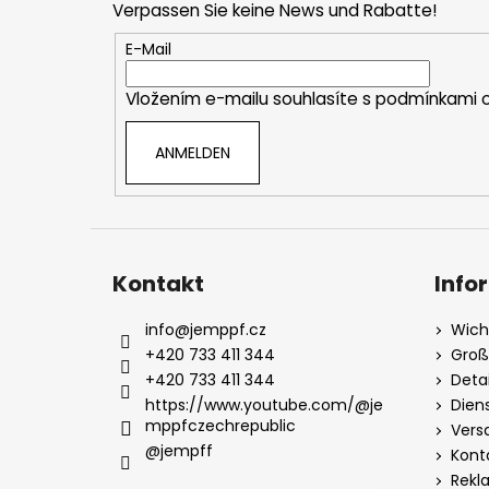
Verpassen Sie keine News und Rabatte!
z
e
E-Mail
i
Vložením e-mailu souhlasíte s
podmínkami o
l
e
ANMELDEN
Kontakt
Info
info
@
jemppf.cz
Wich
+420 733 411 344
Groß
+420 733 411 344
Deta
https://www.youtube.com/@je
Dien
mppfczechrepublic
Vers
@jempff
Kont
Rekl