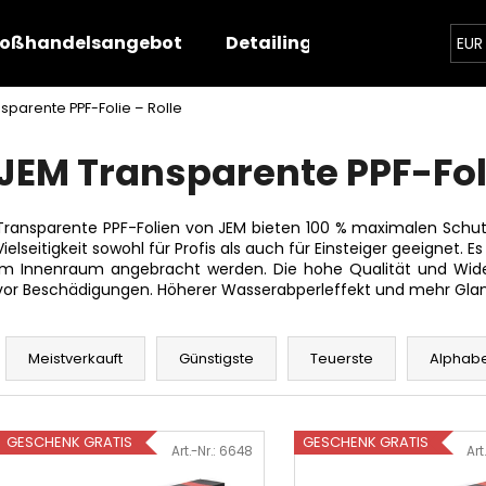
oßhandelsangebot
Detailing-Angebot
Sch
EUR
sparente PPF-Folie – Rolle
Was suchen Sie?
JEM Transparente PPF-Foli
SUCHEN
Transparente PPF-Folien von JEM bieten 100 % maximalen Schutz. 
Vielseitigkeit sowohl für Profis als auch für Einsteiger geeigne
im Innenraum angebracht werden. Die hohe Qualität und Widers
vor Beschädigungen. Höherer Wasserabperleffekt und mehr Glan
Wir empfehlen
P
r
Meistverkauft
Günstigste
Teuerste
Alphabe
o
d
L
u
GESCHENK GRATIS
GESCHENK GRATIS
i
Art.-Nr.:
6648
Art
k
s