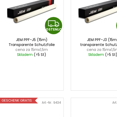
t
t
s
e
o
d
K
r
e
t
KOSTENLOS
K
O
r
i
P
JEM PPF-J5 (15m)
JEM PPF-J3 (15m
S
e
Transparente Schutzfolie
transparente Schutz
r
cena za 15mx1,5m
cena za 15mx1,
r
o
T
Skladem
(>5 St)
Skladem
(>5 St
u
d
n
E
u
g
k
N
t
e
L
O
GESCHENK GRATIS
Art.-Nr.:
9434
Art
S