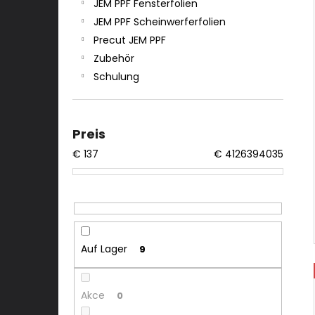
JEM PPF Fensterfolien
JEM PPF Scheinwerferfolien
Precut JEM PPF
Zubehör
Schulung
Preis
€
137
€
4126394035
Auf Lager
9
Akce
0