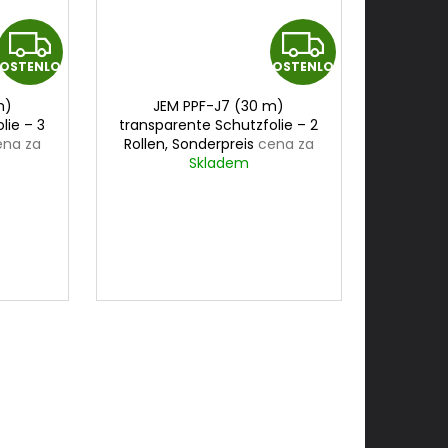
K
K
OSTENLOS
KOSTENLOS
O
O
m)
JEM PPF-J7 (30 m)
S
S
lie – 3
transparente Schutzfolie – 2
ena za
Rollen, Sonderpreis
cena za
T
T
30mx1,5m
Skladem
E
E
N
N
L
L
O
O
S
S