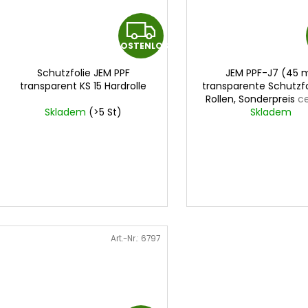
K
KOSTENLOS
K
O
Schutzfolie JEM PPF
JEM PPF-J7 (45 
S
transparent KS 15 Hardrolle
transparente Schutzfo
Rollen, Sonderpreis
c
T
Skladem
(>5 St)
45mx1,5m
Skladem
E
N
L
O
Art.-Nr.:
6797
S