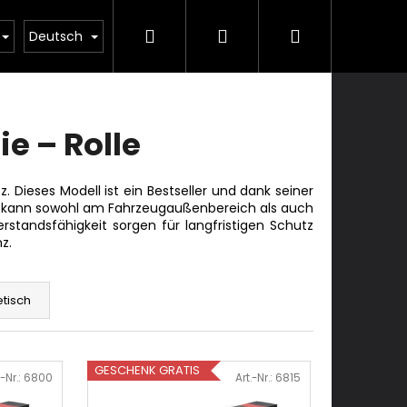
Suchen
Login
Warenkorb
ulung
Dienstleistungen
Kontakte
Deutsch
e – Rolle
Dieses Modell ist ein Bestseller und dank seiner
t. Es kann sowohl am Fahrzeugaußenbereich als auch
tandsfähigkeit sorgen für langfristigen Schutz
z.
tisch
GESCHENK GRATIS
.-Nr.:
6800
Art.-Nr.:
6815