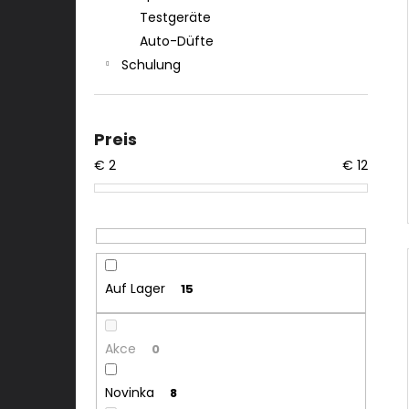
Testgeräte
Auto-Düfte
Schulung
Preis
€
2
€
12
Auf Lager
15
Akce
0
Novinka
8