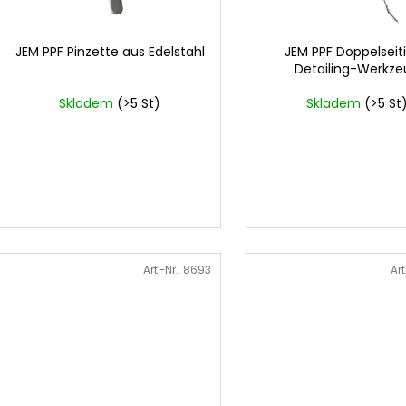
e
t
r
i
P
JEM PPF Pinzette aus Edelstahl
JEM PPF Doppelseit
e
Detailing-Werkze
r
r
o
Skladem
(>5 St)
Skladem
(>5 St
u
d
n
u
g
k
t
e
Art.-Nr.:
8693
Art