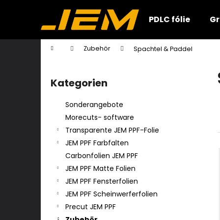
W
Zum
Inhalt
a
PDLC fólie
Gr
springen
Zurück
Zurück
r
zum
zum
e
Startseite
Zubehör
Spachtel & Paddel
n
Einkaufen
Einkaufen
S
k
e
o
Kategorien
Kategorien
i
überspringen
r
t
b
Sonderangebote
e
Morecuts- software
n
Transparente JEM PPF-Folie
l
JEM PPF Farbfalten
e
Carbonfolien JEM PPF
i
JEM PPF Matte Folien
s
JEM PPF Fensterfolien
t
JEM PPF Scheinwerferfolien
e
Precut JEM PPF
Zubehör