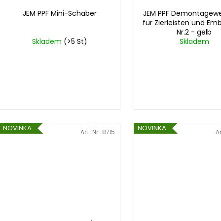
JEM PPF Mini-Schaber
JEM PPF Demontagew
für Zierleisten und E
Nr.2 - gelb
Skladem
(>5 St)
Skladem
NOVINKA
NOVINKA
Art.-Nr.:
8715
Ar