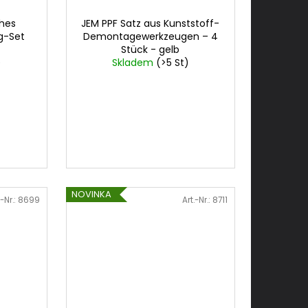
ches
JEM PPF Satz aus Kunststoff-
g-Set
Demontagewerkzeugen – 4
Stück - gelb
)
Skladem
(>5 St)
NOVINKA
.-Nr.:
8699
Art.-Nr.:
8711