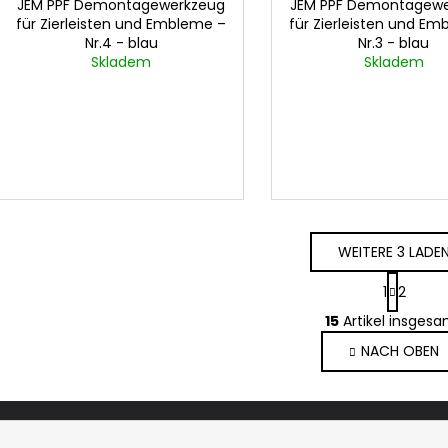
JEM PPF Demontagewerkzeug
JEM PPF Demontagew
für Zierleisten und Embleme –
für Zierleisten und E
Nr.4 - blau
Nr.3 - blau
Skladem
Skladem
WEITERE 3 LADE
P
1
2
a
S
g
15
Artikel insges
t
i
NACH OBEN
e
n
i
u
e
e
r
r
u
e