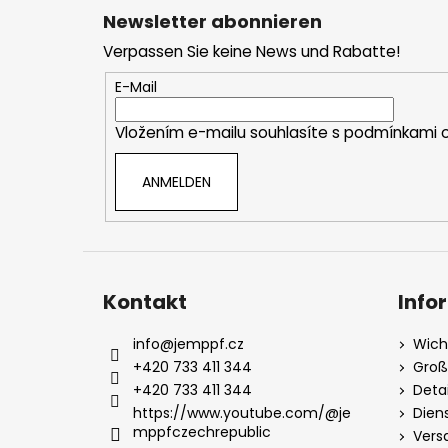
u
Newsletter abonnieren
ß
Verpassen Sie keine News und Rabatte!
z
e
E-Mail
i
Vložením e-mailu souhlasíte s
podmínkami o
l
e
ANMELDEN
Kontakt
Info
info
@
jemppf.cz
Wich
+420 733 411 344
Groß
+420 733 411 344
Deta
https://www.youtube.com/@je
Dien
mppfczechrepublic
Vers