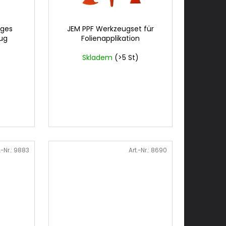
iges
JEM PPF Werkzeugset für
ug
Folienapplikation
)
Skladem
(>5 St)
.-Nr.:
9883
Art.-Nr.:
8690