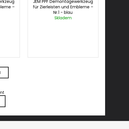
erkzeug
JEM PPF Demontagewerkzeug
mbleme –
für Zierleisten und Embleme –
Nr.1 - blau
Skladem
N
amt