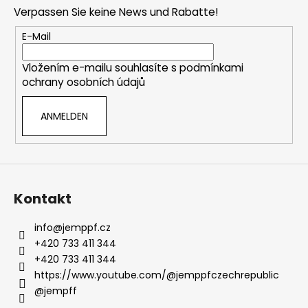
ß
Verpassen Sie keine News und Rabatte!
z
e
E-Mail
i
Vložením e-mailu souhlasíte s
podmínkami
l
ochrany osobních údajů
e
ANMELDEN
Kontakt
info
@
jemppf.cz
+420 733 411 344
+420 733 411 344
https://www.youtube.com/@jemppfczechrepublic
@jempff