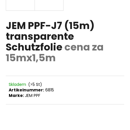
T
E
JEM PPF-J7 (15m)
SUCHEN
N
transparente
L
Schutzfolie
cena za
W
O
i
15mx1,5m
r
S
e
m
p
Skladem
(>5 St)
f
Artikelnummer:
6815
e
Marke:
JEM PPF
h
l
e
n