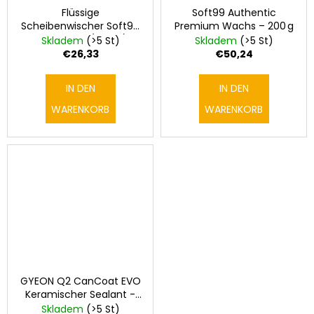
Flüssige
Soft99 Authentic
Scheibenwischer Soft99
Premium Wachs – 200 g
Ultra Glaco (70 ml)
Skladem
(>5 St)
Skladem
(>5 St)
€26,33
€50,24
IN DEN
IN DEN
WARENKORB
WARENKORB
GYEON Q2 CanCoat EVO
Keramischer Sealant -
200 ml
Skladem
(>5 St)