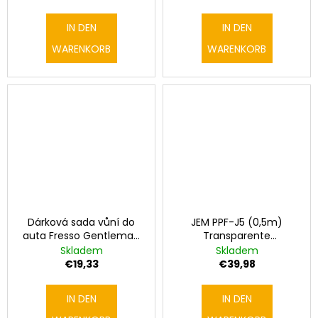
Lichter
IN DEN
IN DEN
WARENKORB
WARENKORB
Dárková sada vůní do
JEM PPF-J5 (0,5m)
auta Fresso Gentleman
Transparente
Gift Box
Schutzfolie
cena za
Skladem
Skladem
0,5mx1,5m
€19,33
€39,98
IN DEN
IN DEN