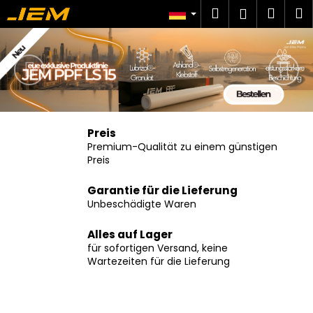
W
Zum
Suchen
Ware
M
Login
Inhalt
a
J
springen
Zurück
Fo
Zurück
Zurück
r
zum
zum
E
e
W
n
M
a
k
P
s
o
s
r
Preis
P
u
Premium-Qualität zu einem günstigen
b
F
Preis
c
h
Garantie für die Lieferung
e
Unbeschädigte Waren
n
Alles auf Lager
S
für sofortigen Versand, keine
i
Wartezeiten für die Lieferung
e
?