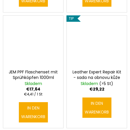
WARENKORB
WARENKORB
TIP
JEM PPF Flaschenset mit
Leather Expert Repair Kit
Sprühköpfen 1000ml
- sada na obnovu kůže
Skladem
Skladem
(>5 St)
€17,64
€29,22
Verkaufspreis:
€4,41 / 1 St
IN DEN
IN DEN
WARENKORB
WARENKORB