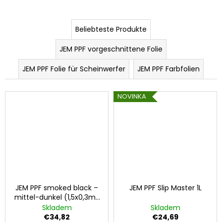
Beliebteste Produkte
SUCHEN
JEM PPF vorgeschnittene Folie
JEM PPF Folie für Scheinwerfer
JEM PPF Farbfolien
W
i
NOVINKA
r
e
m
p
f
e
h
l
JEM PPF smoked black –
JEM PPF Slip Master 1L
e
mittel-dunkel (1,5x0,3m)
n
schützende
Skladem
Skladem
transparente Folie für
€34,82
€24,69