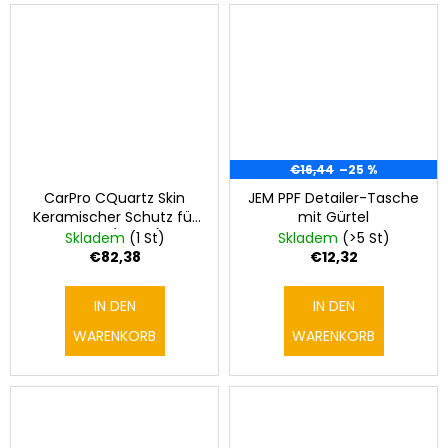
€16,44
–25 %
CarPro CQuartz Skin
JEM PPF Detailer-Tasche
Keramischer Schutz für
mit Gürtel
Folien (50 ml)
Skladem
(1 St)
Skladem
(>5 St)
€82,38
€12,32
IN DEN
IN DEN
WARENKORB
WARENKORB