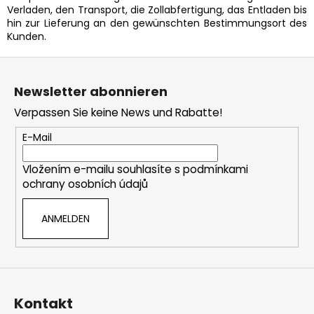
Verladen, den Transport, die Zollabfertigung, das Entladen bis
hin zur Lieferung an den gewünschten Bestimmungsort des
Kunden.
F
u
Newsletter abonnieren
ß
Verpassen Sie keine News und Rabatte!
z
e
E-Mail
i
Vložením e-mailu souhlasíte s
podmínkami
l
ochrany osobních údajů
e
ANMELDEN
Kontakt