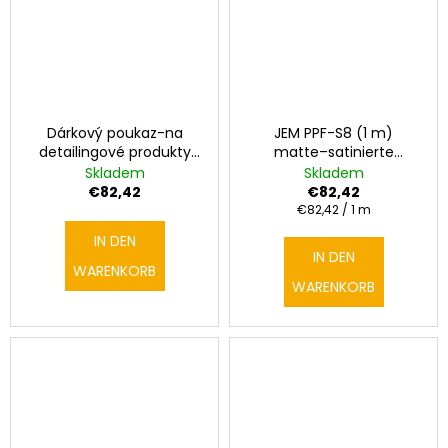
Dárkový poukaz-na
JEM PPF-S8 (1 m)
detailingové produkty
matte–satinierte
2000,-Kč
Schutzfolie
cena za
Skladem
Skladem
1mx1,5m
€82,42
€82,42
Verkaufspreis:
€82,42 / 1 m
IN DEN
IN DEN
WARENKORB
WARENKORB