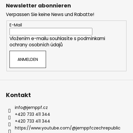
u
Newsletter abonnieren
ß
Verpassen Sie keine News und Rabatte!
z
e
E-Mail
i
Vložením e-mailu souhlasíte s
podmínkami
l
ochrany osobních údajů
e
ANMELDEN
Kontakt
info
@
jemppf.cz
+420 733 411 344
+420 733 411 344
https://www.youtube.com/@jemppfczechrepublic