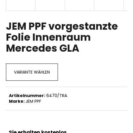
JEM PPF vorgestanzte
SUCHEN
Folie Innenraum
Mercedes GLA
W
i
r
e
VARIANTE WÄHLEN
m
p
f
e
Artikelnummer:
6470/TRA
h
Marke:
JEM PPF
l
e
n
Sie erhalten kostenlos