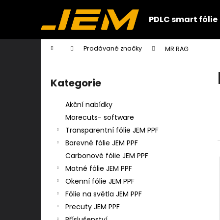
K
Přejít
na
o
PDLC smart fólie
obsah
Zpět
Zpět
š
do
do
í
Domů
Prodávané značky
MR RAG
k
obchodu
obchodu
P
o
Kategorie
Přeskočit
s
kategorie
t
Akční nabídky
r
Morecuts- software
a
Transparentní fólie JEM PPF
n
Barevné fólie JEM PPF
n
Carbonové fólie JEM PPF
í
Matné fólie JEM PPF
p
Okenní fólie JEM PPF
a
Fólie na světla JEM PPF
n
Precuty JEM PPF
e
Příslušenství