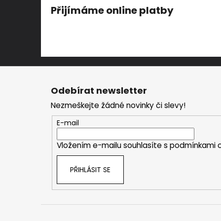
Přijímáme online platby
Z
á
Odebírat newsletter
p
Nezmeškejte žádné novinky či slevy!
a
t
E-mail
í
Vložením e-mailu souhlasíte s
podmínkami o
PŘIHLÁSIT SE