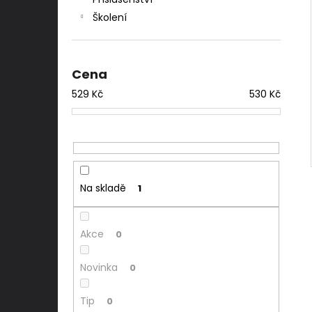
l
Školení
Cena
529
Kč
530
Kč
Na skladě
1
Akce
0
Novinka
0
Tip
0