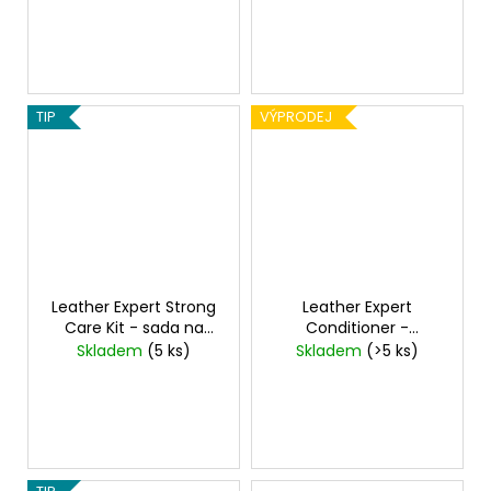
č
u
j
e
m
TIP
VÝPRODEJ
e
Leather Expert Strong
Leather Expert
Care Kit - sada na
Conditioner -
čištění kůže
kondicionér na kůži 100
Skladem
(5 ks)
Skladem
(>5 ks)
ml