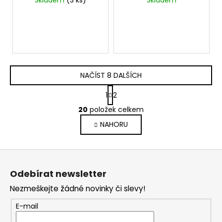
250 ml
NAČÍST 8 DALŠÍCH
S
1
2
t
O
r
20
položek celkem
v
á
NAHORU
l
n
k
á
o
d
Z
v
a
á
á
c
Odebírat newsletter
n
p
í
í
Nezmeškejte žádné novinky či slevy!
p
a
r
t
E-mail
v
í