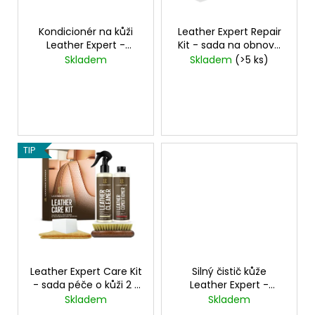
d
r
a
u
o
j
Kondicionér na kůži
Leather Expert Repair
k
Leather Expert -
Kit - sada na obnovu
d
í
Leather Conditioner
kůže
Skladem
Skladem
(>5 ks)
t
u
t
(250 ml)
ů
k
?
t
ů
TIP
HLEDAT
D
o
p
o
Leather Expert Care Kit
Silný čistič kůže
r
- sada péče o kůži 2 x
Leather Expert -
250 ml
Leather Strong
u
Skladem
Skladem
Cleaner (200 ml)