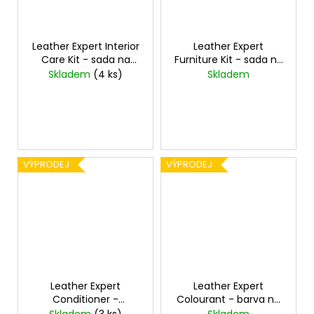
Leather Expert Interior
Leather Expert
Care Kit - sada na
Furniture Kit - sada na
čištění kůže
obnovu koženého
Skladem
(4 ks)
Skladem
čalounění
VÝPRODEJ
VÝPRODEJ
Leather Expert
Leather Expert
Conditioner -
Colourant - barva na
kondicionér na kůži
kůži 250 ml
Skladem
(3 ks)
Skladem