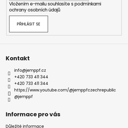
k
Vložením e-mailu souhlasíte s
podmínkami
y
ochrany osobních údajů
v
ý
PŘIHLÁSIT SE
p
i
s
u
Kontakt
info
@
jemppf.cz
+420 733 411 344
+420 733 411 344
https://www.youtube.com/@jemppfczechrepublic
@jemppf
Informace pro vás
Důležité informace