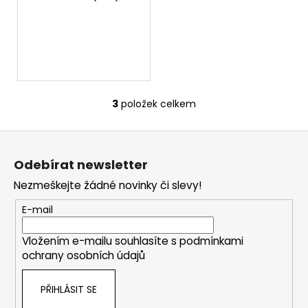
č
u
j
e
m
e
3
položek celkem
O
v
Z
l
á
á
Odebírat newsletter
d
p
a
Nezmeškejte žádné novinky či slevy!
a
c
t
E-mail
í
í
p
Vložením e-mailu souhlasíte s
podmínkami
r
ochrany osobních údajů
v
k
PŘIHLÁSIT SE
y
v