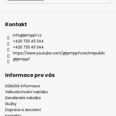
ý
p
i
s
Kontakt
u
info
@
jemppf.cz
+420 733 411 344
+420 733 411 344
https://www.youtube.com/@jemppfczechrepublic
@jemppf
Informace pro vás
Důležité informace
Velkoobchodní nabídka
Detailerská nabídka
Služby
Doprava a doručení
Kontakty