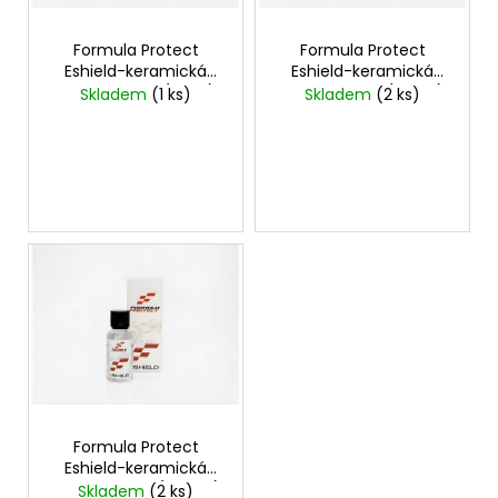
d
r
a
u
o
j
Formula Protect
Formula Protect
k
Eshield-keramická
Eshield-keramická
d
í
ochrana laku (15 ml)
ochrana laku (30 ml)
Skladem
(1 ks)
Skladem
(2 ks)
t
u
t
ů
k
?
t
ů
HLEDAT
D
o
p
o
Formula Protect
r
Eshield-keramická
u
ochrana laku (100 ml)
Skladem
(2 ks)