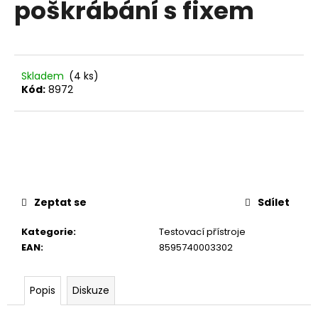
poškrábání s fixem
a
j
í
t
Skladem
(4 ks)
?
Kód:
8972
HLEDAT
Zeptat se
Sdílet
D
Kategorie
:
Testovací přístroje
o
EAN
:
8595740003302
p
o
r
Popis
Diskuze
u