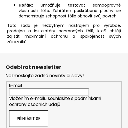
Hořák:
Umožňuje testovat samoopravné
vlastnosti fólie. Zahřátím poškrábané plochy se
demonstruje schopnost fólie obnovit svůj povrch.
Tato sada je nezbytným nástrojem pro výrobce,
prodejce a instalatéry ochranných fólií, kteří chtějí
zajistit maximální ochranu a spokojenost svých
zákazníků.
Z
á
Odebírat newsletter
p
Nezmeškejte žádné novinky či slevy!
a
t
E-mail
í
Vložením e-mailu souhlasíte s
podmínkami
ochrany osobních údajů
PŘIHLÁSIT SE