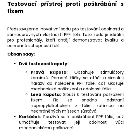
č
Testovací přístroj proti poškrábání s
u
fixem
j
e
m
Představujeme inovativní sadu pro testování odolnosti a
e
samoopravných vlastností PPF fólií. Tato sada je ideální
pro profesionály, kteří chtějí demonstrovat kvalitu a
ochranné schopnosti fólií.
Obsah sady:
Dvě testovací kapoty:
Pravá kapota:
Obsahuje stimulátory
kamínků. Pomocí klíčky se otáčí a simulují
nárazy do nalepené PPF fólie, což ukazuje
mechanické poškození a odolnost fólie.
Levá kapota:
Slouží k testování poškození
fixem. Fix se snadno odstraní
izopropylalkoholem z fólie, zatímco na
nechráněných místech zůstává.
Kartáček:
Používá se k poškrábání PPF fólie, což
umožňuje testovat její odolnost vůči
mechanickému poškození.