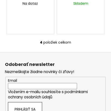
č
R
Windshield 15mx1,2m
Windshield
Na dotaz
Skladem
M
a
cena za 15mx1,2m
Chameleon 15mx1,2m
O
m
cena za 1mx1,5m
e
4
položiek celkom
O
v
Z
l
á
á
Odoberať newsletter
d
p
a
Nezmeškajte žiadne novinky či zľavy!
ä
c
t
Email
i
i
e
Vložením e-mailu souhlasíte s
podmínkami
e
p
ochrany osobních údajů
r
v
PRIHLÁSIŤ SA
k