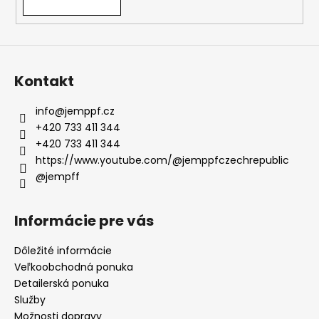
y
v
ý
p
i
Kontakt
s
u
info
@
jemppf.cz
+420 733 411 344
+420 733 411 344
https://www.youtube.com/@jemppfczechrepublic
@jempff
Informácie pre vás
Dôležité informácie
Veľkoobchodná ponuka
Detailerská ponuka
Služby
Možnosti dopravy