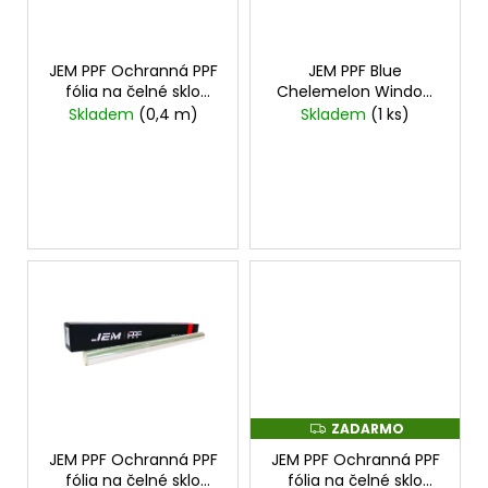
u
p
á
k
r
j
t
o
JEM PPF Ochranná PPF
JEM PPF Blue
s
o
fólia na čelné sklo
Chelemelon Window
d
ť
Windshield 1mx1,2m
Film
Skladem
(0,4 m)
Skladem
(1 ks)
v
u
cena za 1mx1,2m
?
k
t
o
v
HĽADAŤ
O
d
p
o
ZADARMO
Z
r
A
JEM PPF Ochranná PPF
JEM PPF Ochranná PPF
D
ú
A
fólia na čelné sklo
fólia na čelné sklo