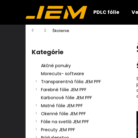
K
Prejsť
na
o
PDLC fólie
Ve
obsah
Späť
Späť
š
do
do
í
Domov
Školenie
k
obchodu
obchodu
B
o
Kategórie
Preskočiť
č
kategórie
n
Akčné ponuky
ý
Morecuts- software
p
Transparentná fólia JEM PPF
a
Farebné fólie JEM PPF
n
Karbonové fólie JEM PPF
e
Matné fólie JEM PPF
l
Okenné fólie JEM PPF
Fólie na svetlá JEM PPF
Precuty JEM PPF
Príslušenstvo