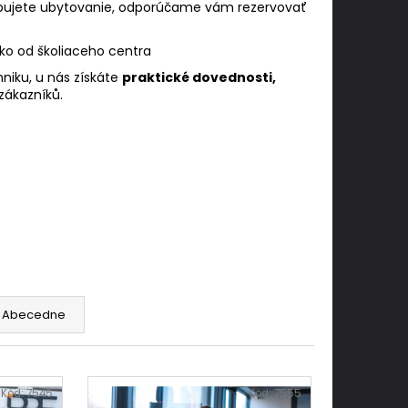
rebujete ubytovanie, odporúčame vám rezervovať
ízko od školiaceho centra
hniku, u nás získáte
praktické dovednosti,
zákazníků.
Abecedne
Kód:
7545
Kód:
7555