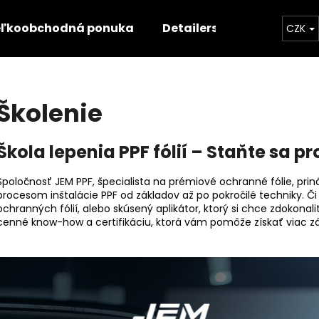
ľkoobchodná ponuka
Detailerská ponuka
Š
CZK
Čo potrebujete nájsť?
Školenie
HĽADAŤ
Škola lepenia PPF fólií – Staňte sa p
Spoločnosť JEM PPF, špecialista na prémiové ochranné fólie, pri
Odporúčame
procesom inštalácie PPF od základov až po pokročilé techniky. Či 
ochranných fólií, alebo skúsený aplikátor, ktorý si chce zdokonaliť
cenné know-how a certifikáciu, ktorá vám pomôže získať viac z