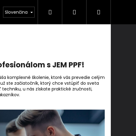
Hľadať
Prihlásenie
Nákupný
kolenie
Služby
Kontakty
Slovenčina
košík
rofesionálom s JEM PPF!
náša komplexné školenie, ktoré vás prevedie celým
už ste začiatočník, ktorý chce vstúpiť do sveta
 techniku, u nás získate praktické zručnosti,
ákazníkov.