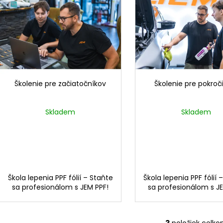
i
p
e
i
p
s
r
p
o
r
d
o
u
d
Školenie pre začiatočníkov
Školenie pre pokroč
k
u
t
k
Skladem
Skladem
o
t
v
o
v
Škola lepenia PPF fólií – Staňte
Škola lepenia PPF fólií 
sa profesionálom s JEM PPF!
sa profesionálom s JE
3
položiek celk