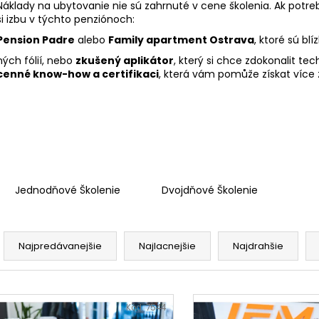
Náklady na ubytovanie nie sú zahrnuté v cene školenia. Ak pot
si izbu v týchto penziónoch:
Pension Padre
alebo
Family apartment Ostrava
, ktoré sú bl
ných fólií, nebo
zkušený aplikátor
, který si chce zdokonalit tec
cenné know-how a certifikaci
, která vám pomůže získat více 
Jednodňové Školenie
Dvojdňové Školenie
R
a
Najpredávanejšie
Najlacnejšie
Najdrahšie
d
e
V
n
ý
Kód:
7544