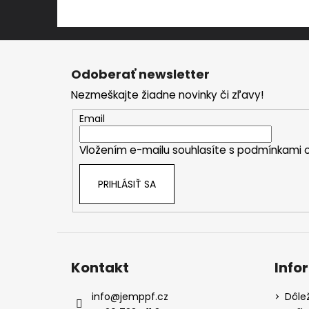
Z
á
Odoberať newsletter
p
Nezmeškajte žiadne novinky či zľavy!
ä
t
Email
i
Vložením e-mailu souhlasíte s
podmínkami o
e
PRIHLÁSIŤ SA
Kontakt
Info
info
@
jemppf.cz
Dôle