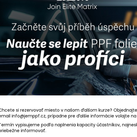
Chcete si rezervovať miesto v našom ďalšom kurze? Objednajte
email
info@jemppf.cz
, prípadne pre ďalšie informácie volajte na
Termín vypisujeme podľa naplnenia kapacity účastníkov, najnes
priebežne informovať.