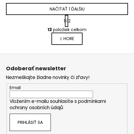
NAČÍTAŤ 1 ĎALŠIU
S
1
2
t
O
r
13
položiek celkom
v
á
HORE
l
n
k
á
o
d
Z
v
a
a
á
c
Odoberať newsletter
n
p
i
i
Nezmeškajte žiadne novinky či zľavy!
e
ä
e
p
t
Email
r
i
v
Vložením e-mailu souhlasíte s
podmínkami
e
k
ochrany osobních údajů
y
v
PRIHLÁSIŤ SA
ý
p