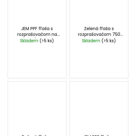
JEM PPF fľaša s
Zelená fľaša s
rozprašovačom na
rozprašovačom 750
roztok IPA/H₂O 1000 ml
ml
Skladem
(>5 ks)
Skladem
(>5 ks)