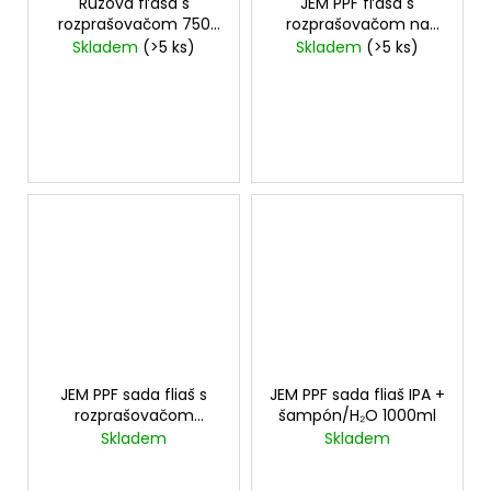
Ružová fľaša s
JEM PPF fľaša s
rozprašovačom 750
rozprašovačom na
ml
roztok H₂O 1000ml
Skladem
(>5 ks)
Skladem
(>5 ks)
JEM PPF sada fliaš s
JEM PPF sada fliaš IPA +
rozprašovačom
šampón/H₂O 1000ml
1000ml
Skladem
Skladem