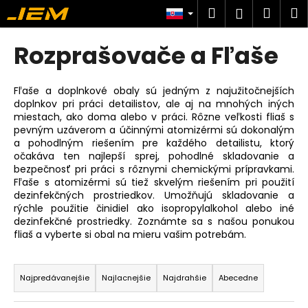
K
Prejsť
Hľadať
Náku
M
Prihlásen
na
o
obsah
Späť
Späť
košík
š
Rozprašovače a Fľaše
í
Č
k
o
Fľaše a doplnkové obaly sú jedným z najužitočnejších
doplnkov pri práci detailistov, ale aj na mnohých iných
p
miestach, ako doma alebo v práci. Rôzne veľkosti fliaš s
o
pevným uzáverom a účinnými atomizérmi sú dokonalým
t
a pohodlným riešením pre každého detailistu, ktorý
očakáva ten najlepší sprej, pohodlné skladovanie a
r
bezpečnosť pri práci s rôznymi chemickými prípravkami.
e
Fľaše s atomizérmi sú tiež skvelým riešením pri použití
dezinfekčných prostriedkov. Umožňujú skladovanie a
b
rýchle použitie činidiel ako isopropylalkohol alebo iné
u
dezinfekčné prostriedky. Zoznámte sa s našou ponukou
j
fliaš a vyberte si obal na mieru vašim potrebám.
e
R
t
a
Najpredávanejšie
Najlacnejšie
Najdrahšie
Abecedne
e
d
n