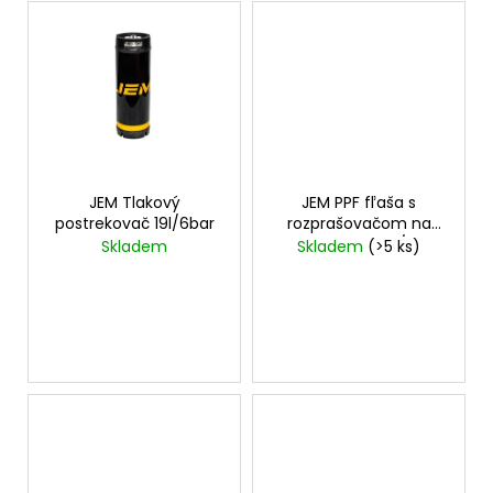
č
a
m
e
JEM Tlakový
JEM PPF fľaša s
postrekovač 19l/6bar
rozprašovačom na
roztok šampón/H₂O
Skladem
Skladem
(>5 ks)
1000ml