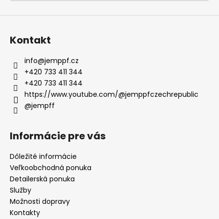
i
s
u
Kontakt
info
@
jemppf.cz
+420 733 411 344
+420 733 411 344
https://www.youtube.com/@jemppfczechrepublic
@jempff
Informácie pre vás
Dôležité informácie
Veľkoobchodná ponuka
Detailerská ponuka
Služby
Možnosti dopravy
Kontakty