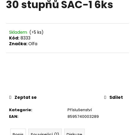
30 stupňů SAC-1 6ks
a
j
í
t
Skladem
(>5 ks)
?
Kód:
8333
Značka:
Olfa
HLEDAT
D
Zeptat se
Sdílet
o
p
Kategorie
:
Příslušenství
o
EAN
:
8595740003289
r
u
Popis
Související (1)
Diskuze