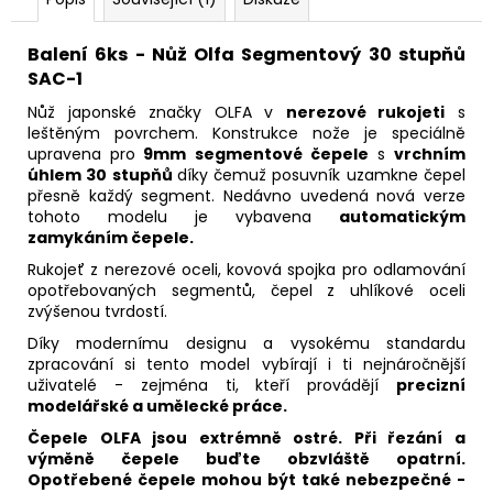
č
u
j
Balení 6ks - Nůž Olfa Segmentový 30 stupňů
e
SAC-1
m
Nůž japonské značky OLFA v
nerezové rukojeti
s
e
leštěným povrchem. Konstrukce nože je speciálně
upravena pro
9mm segmentové čepele
s
vrchním
úhlem 30 stupňů
díky čemuž posuvník uzamkne čepel
přesně každý segment. Nedávno uvedená nová verze
tohoto modelu je vybavena
automatickým
zamykáním čepele.
Rukojeť z nerezové oceli, kovová spojka pro odlamování
opotřebovaných segmentů, čepel z uhlíkové oceli
zvýšenou tvrdostí.
Díky modernímu designu a vysokému standardu
zpracování si tento model vybírají i ti nejnáročnější
uživatelé - zejména ti, kteří provádějí
precizní
modelářské a umělecké práce.
Čepele OLFA jsou extrémně ostré. Při řezání a
výměně čepele buďte obzvláště opatrní.
Opotřebené čepele mohou být také nebezpečné -