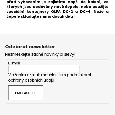
před vyhozením je zajistěte např. do balení, ve
kterých jsou dodávány nové čepele, nebo použijte
speciální kontejnery OLFA DC-2 a DC-4. Nože a
čepele skladujte mimo dosah dětí!
Z
á
Odebírat newsletter
p
Nezmeškejte žádné novinky či slevy!
a
t
E-mail
í
Vložením e-mailu souhlasíte s
podmínkami
ochrany osobních údajů
PŘIHLÁSIT SE