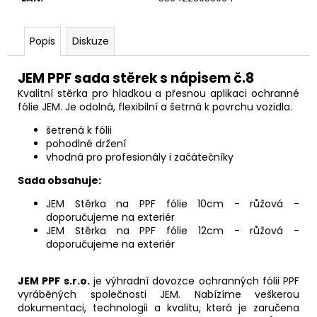
č
u
j
Popis
Diskuze
e
m
JEM PPF sada stěrek s nápisem č.8
e
Kvalitní stěrka pro hladkou a přesnou aplikaci ochranné
fólie JEM. Je odolná, flexibilní a šetrná k povrchu vozidla.
šetrená k fólii
pohodlné držení
vhodná pro profesionály i začátečníky
Sada obsahuje:
JEM Stěrka na PPF fólie 10cm - růžová -
doporučujeme na exteriér
JEM Stěrka na PPF fólie 12cm - růžová -
doporučujeme na exteriér
JEM PPF s.r.o.
je výhradní dovozce ochranných fólii PPF
vyráběných společnosti JEM. Nabízíme veškerou
dokumentaci, technologii a kvalitu, která je zaručena