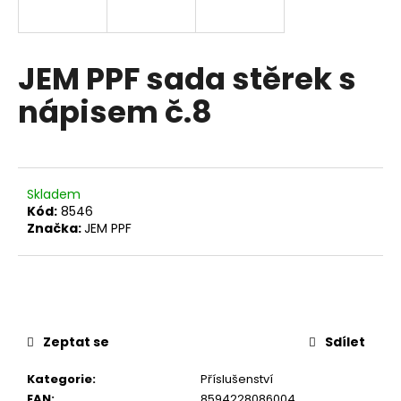
a
j
í
JEM PPF sada stěrek s
t
nápisem č.8
?
Skladem
HLEDAT
Kód:
8546
Značka:
JEM PPF
D
o
p
o
Zeptat se
Sdílet
r
Kategorie
:
Příslušenství
u
EAN
:
8594228086004