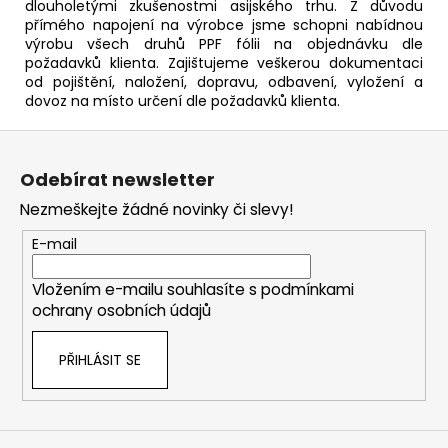
dlouholetými zkušenostmi asijského trhu. Z důvodu
přímého napojení na výrobce jsme schopni nabídnou
výrobu všech druhů PPF fólii na objednávku dle
požadavků klienta. Zajištujeme veškerou dokumentaci
od pojištění, naložení, dopravu, odbavení, vyložení a
dovoz na místo určení dle požadavků klienta.
Z
á
Odebírat newsletter
p
Nezmeškejte žádné novinky či slevy!
a
t
E-mail
í
Vložením e-mailu souhlasíte s
podmínkami
ochrany osobních údajů
PŘIHLÁSIT SE