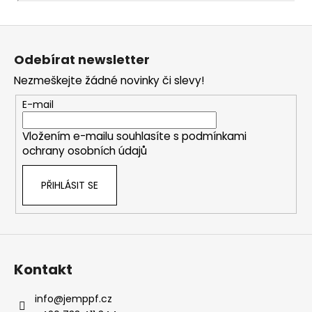
Z
á
Odebírat newsletter
p
Nezmeškejte žádné novinky či slevy!
a
t
E-mail
í
Vložením e-mailu souhlasíte s
podmínkami
ochrany osobních údajů
PŘIHLÁSIT SE
Kontakt
info
@
jemppf.cz