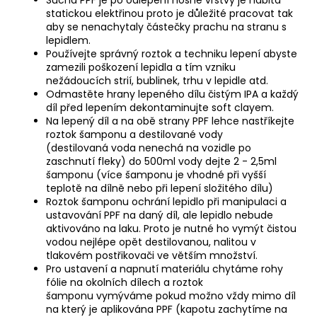
statickou elektřinou proto je důležité pracovat tak
aby se nenachytaly částečky prachu na stranu s
lepidlem.
Používejte správný roztok a techniku lepení abyste
zamezili poškození lepidla a tím vzniku
nežádoucích strií, bublinek, trhu v lepidle atd.
Odmastěte hrany lepeného dílu čistým IPA a každý
díl před lepením dekontaminujte soft clayem.
Na lepený díl a na obě strany PPF lehce nastříkejte
roztok šamponu a destilované vody
(destilovaná voda nenechá na vozidle po
zaschnutí fleky) do 500ml vody dejte 2 - 2,5ml
šamponu (více šamponu je vhodné při vyšší
teplotě na dílně nebo při lepení složitého dílu)
Roztok šamponu ochrání lepidlo při manipulaci a
ustavování PPF na daný díl, ale lepidlo nebude
aktivováno na laku. Proto je nutné ho vymýt čistou
vodou nejlépe opět destilovanou, nalitou v
tlakovém postřikovači ve větším množství.
Pro ustavení a napnutí materiálu chytáme rohy
fólie na okolních dílech a roztok
šamponu vymýváme pokud možno vždy mimo díl
na který je aplikována PPF (kapotu zachytíme na