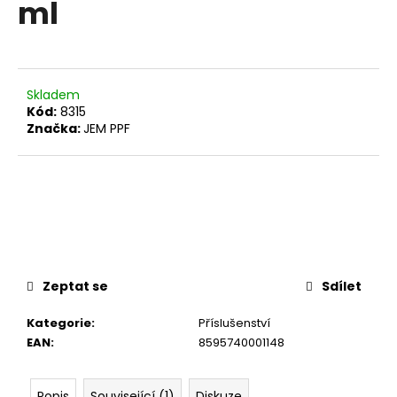
ml
a
j
í
t
Skladem
?
Kód:
8315
Značka:
JEM PPF
HLEDAT
D
Zeptat se
Sdílet
o
p
Kategorie
:
Příslušenství
o
EAN
:
8595740001148
r
u
Popis
Související (1)
Diskuze