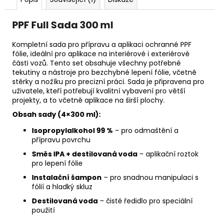
č
u
j
PPF Full Sada 300 ml
e
m
Kompletní sada pro přípravu a aplikaci ochranné PPF
e
fólie, ideální pro aplikace na interiérové i exteriérové
části vozů. Tento set obsahuje všechny potřebné
tekutiny a nástroje pro bezchybné lepení fólie, včetně
stěrky a nožíku pro precizní práci. Sada je připravena pro
uživatele, kteří potřebují kvalitní vybavení pro větší
projekty, a to včetně aplikace na širší plochy.
Obsah sady (4×300 ml):
Isopropylalkohol 99 %
– pro odmaštění a
přípravu povrchu
Směs IPA + destilovaná voda
– aplikační roztok
pro lepení fólie
Instalační šampon
– pro snadnou manipulaci s
fólií a hladký skluz
Destilovaná voda
– čisté ředidlo pro speciální
použití