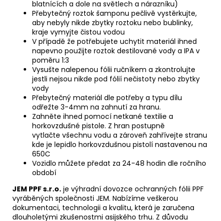
blatnících a dole na světlech a nárazníku)
Přebytečný roztok šamponu pečlivě vystěrkujte,
aby nebyly nikde zbytky roztoku nebo bublinky,
kraje vymyjte čistou vodou
V případě že potřebujete uchytit materiál ihned
napevno použijte roztok destilované vody a IPA v
poměru 1:3
Vysušte nalepenou fólii ručníkem a zkontrolujte
jestli nejsou nikde pod fólií nečistoty nebo zbytky
vody
Přebytečný materiál dle potřeby a typu dílu
odřežte 3-4mm na zahnutí za hranu.
Zahněte ihned pomocí netkané textilie a
horkovzdušné pistole. Z hran postupně
vytlačte všechnu vodu a zároveň zahřívejte stranu
kde je lepidlo horkovzdušnou pistolí nastavenou na
650C
Vozidlo můžete předat za 24-48 hodin dle ročního
období
JEM PPF s.r.o.
je výhradní dovozce ochranných fólii PPF
vyráběných společnosti JEM. Nabízíme veškerou
dokumentaci, technologii a kvalitu, která je zaručena
dlouholetými zkušenostmi asijského trhu. Z důvodu