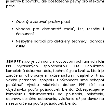
je šetrný k povrchu, ale dostatečně pevný pro efektivní
práci.
Odolný a zároveň pružný plast
Vhodné pro demontáž znaků, lišt, těsnění i
čalounění
Nezbytné nářadí pro detailery, techniky i domácí
kutily
JEM PPF s.r.o
. je výhradným dovozcom ochranných fólií
PPF vyrábaných spoločnosťou JEM. Ponúkame
kompletnú dokumentáciu, technológiu a kvalitu, ktorá je
zaručená dlhoročnými skúsenosťami ázijského trhu.
Vďaka priamemu spojeniu s výrobcom sme schopní
ponúknuť výrobu všetkých druhov PPF fólií na
objednávku podľa požiadaviek klienta. Zabezpečujeme
kompletnú dokumentáciu od poistenia, naloženia,
dopravy, colného odbavenia, vyloženia až po dovoz na
miesto určenia podľa požiadaviek klienta.