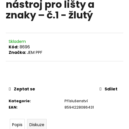
nástroj pro lišty a
a
znaky – č.1 - žlutý
j
í
t
?
Skladem
Kód:
8696
Značka:
JEM PPF
HLEDAT
Zeptat se
Sdílet
D
o
Kategorie
:
Příslušenství
p
EAN
:
8594228086431
o
r
u
Popis
Diskuze