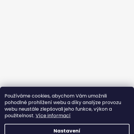
Používáme cookies, abychom Vám umožnili
Sledovat na Instagramu
pohodlné prohlížení webu a díky analýze provozu
webu neustále zlepšovali jeho funkce, výkon a
Facebook
použitelnost.
Více informací
Nastavení