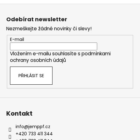
Z
á
Odebírat newsletter
p
Nezmeškejte žádné novinky či slevy!
a
t
E-mail
í
Vložením e-mailu souhlasíte s
podmínkami
ochrany osobních údajů
PŘIHLÁSIT SE
Kontakt
info
@
jemppf.cz
+420 733 411 344