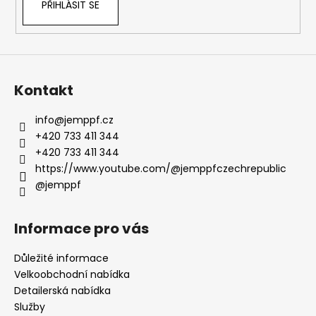
PŘIHLÁSIT SE
Kontakt
info
@
jemppf.cz
+420 733 411 344
+420 733 411 344
https://www.youtube.com/@jemppfczechrepublic
@jemppf
Informace pro vás
Důležité informace
Velkoobchodní nabídka
Detailerská nabídka
Služby