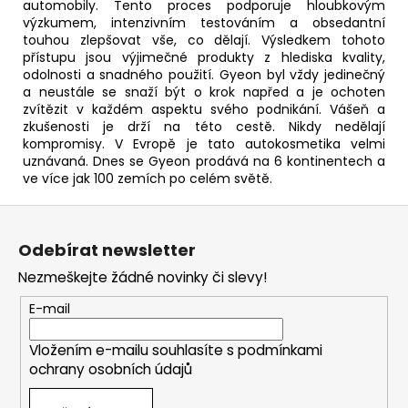
automobily. Tento proces podporuje hloubkovým
výzkumem, intenzivním testováním a obsedantní
touhou zlepšovat vše, co dělají. Výsledkem tohoto
přístupu jsou výjimečné produkty z hlediska kvality,
odolnosti a snadného použití. Gyeon byl vždy jedinečný
a neustále se snaží být o krok napřed a je ochoten
zvítězit v každém aspektu svého podnikání. Vášeň a
zkušenosti je drží na této cestě. Nikdy nedělají
kompromisy. V Evropě je tato autokosmetika velmi
uznávaná. Dnes se Gyeon prodává na 6 kontinentech a
ve více jak 100 zemích po celém světě.
Z
á
Odebírat newsletter
p
Nezmeškejte žádné novinky či slevy!
a
t
E-mail
í
Vložením e-mailu souhlasíte s
podmínkami
ochrany osobních údajů