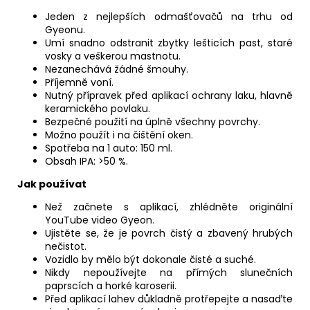
Jeden z nejlepších odmašťovačů na trhu od
Gyeonu.
Umí snadno odstranit zbytky lešticích past, staré
vosky a veškerou mastnotu.
Nezanechává žádné šmouhy.
Příjemně voní.
Nutný přípravek před aplikací ochrany laku, hlavně
keramického povlaku.
Bezpečné použití na úplně všechny povrchy.
Možno použít i na čištění oken.
Spotřeba na 1 auto: 150 ml.
Obsah IPA: >50 %.
Jak používat
Než začnete s aplikací, zhlédněte originální
YouTube video Gyeon.
Ujistěte se, že je povrch čistý a zbavený hrubých
nečistot.
Vozidlo by mělo být dokonale čisté a suché.
Nikdy nepoužívejte na přímých slunečních
paprscích a horké karoserii.
Před aplikací lahev důkladně protřepejte a nasaďte