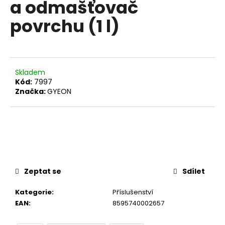
a odmašťovač
a
povrchu (1 l)
j
í
t
?
Skladem
Kód:
7997
Značka:
GYEON
HLEDAT
D
o
Zeptat se
Sdílet
p
o
Kategorie
:
Příslušenství
r
EAN
:
8595740002657
u