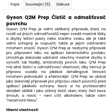
č
Popis
Související (6)
Diskuze
u
j
e
Gyeon Q2M Prep Čistič a odmašťovač
m
povrchu
e
Gyeon Q²M Prep je velmi oblíbený přípravek, který na
rozdíl od jiných odmašťovačů nejen zvedá mastné látky
a zbytky lešticí pasty nebo starého vosku, ale je také
velmi schopný je rozpustit, takže je jejich odstranění
mnohem snazší. Gyeon Q²M Prep je nezbytný přípravek
pro připravení laku na aplikaci keramického povlaku.
Umožňuje dokonale odstranit všechny mastné zbytky a
vytvořit tak hladký, antistatický povrch laku. Q²M Prep
má silné čisticí a odmašťovací vlastnosti, díky čemuž je
příprava vozidla na jakékoli detailingové činnosti
mnohem jednodušší a efektivnější. Q²M Prep se ukázal
jako dokonalý přípravek pro přípravu všech povrchů před
aplikací jakékoliv ochrany. Navíc si ho profesionální
detaileři oblíbili i jako účinný čistič oken, který čistí beze
šmouh, a navíc - není cítit alkoholem, takže vám
"nezamotá hlavu".
Hlavní vlastnosti