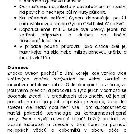
si ochranné gumové rukavice.
Odmašťovač nastříkejte v dostatečném množství
na povrch a nechejte půl minuty působit.
Na následné setření Gyeon doporučuje použít
mikrovláknovou utěrku Gyeon Q²M PolishWipe EVO.
Doporučujeme mít u sebe dvě utěrky, jednu na
setření přípravku a druhou na finální
dosušení/doleštění.
V případě použití přípravku jako čističe skel jej
nastříkejte na sklo nebo mikrovláknovou utěrku a
ihned vyleštěte.
O značce
Značka Gyeon pochází z Jižní Koreje, kde vzniklo více
světových značek zabývajích se velmi kvalitní a
inovativní autokosmetikou. O Jihokorejcích je známo, že
jsou velmi precizní a pracovití, a tyto jejich vlastnosti se
dokonale zrcadlí i v produktech této značky. Už jen při
pohledu na design jejich přípravků je zřejmé, že si dali
záležet. Ale hezký obal není vše. Tato autokosmetika
nabízí pokročilé technologie za konkurenceschopné
ceny. Gyeon vyvíjí a vyrábí téměř každý produkt ve
vlastní laboratoři a závodě v Jižní Koreji za pomocí
nejlepších vědců a odborníků v oboru péče o