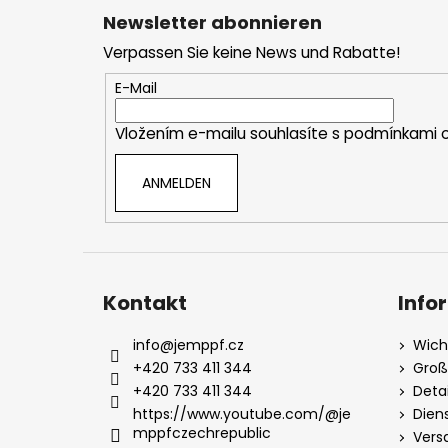
u
Newsletter abonnieren
ß
Verpassen Sie keine News und Rabatte!
z
e
E-Mail
i
Vložením e-mailu souhlasíte s
podmínkami o
l
e
ANMELDEN
Kontakt
Info
info
@
jemppf.cz
Wich
+420 733 411 344
Groß
+420 733 411 344
Deta
https://www.youtube.com/@je
Dien
mppfczechrepublic
Vers