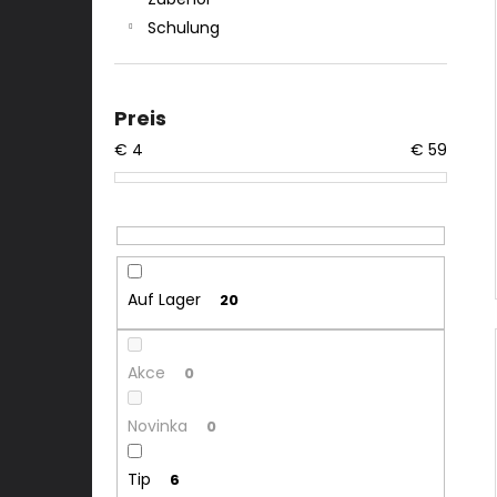
Schulung
Preis
€
4
€
59
Auf Lager
20
Akce
0
Novinka
0
Tip
6