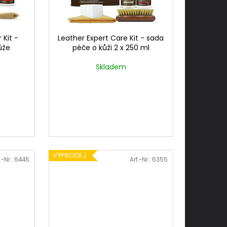
 Kit -
Leather Expert Care Kit - sada
ůže
péče o kůži 2 x 250 ml
)
Skladem
VÝPRODEJ
.-Nr.:
6445
Art.-Nr.:
6355