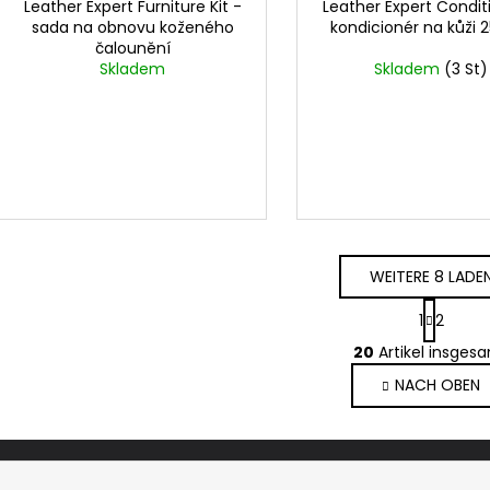
Leather Expert Furniture Kit -
Leather Expert Condit
sada na obnovu koženého
kondicionér na kůži 
čalounění
Skladem
Skladem
(3 St)
WEITERE 8 LADE
P
1
2
a
S
g
20
Artikel insges
t
i
NACH OBEN
e
n
i
u
e
e
r
r
u
e