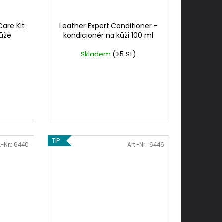
Care Kit
Leather Expert Conditioner -
kůže
kondicionér na kůži 100 ml
Skladem
(>5 St)
TIP
.-Nr.:
6440
Art.-Nr.:
6446