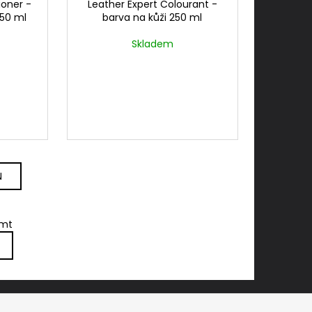
ioner -
Leather Expert Colourant -
250 ml
barva na kůži 250 ml
Skladem
N
amt