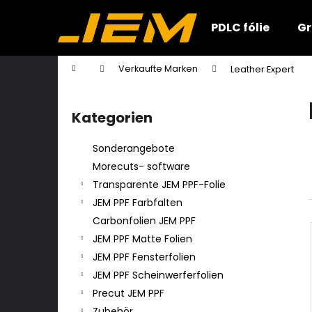
W
Zum
Inhalt
a
PDLC fólie
Gr
springen
Zurück
Zurück
r
zum
zum
e
Startseite
Verkaufte Marken
Leather Expert
n
Einkaufen
Einkaufen
S
k
e
o
Kategorien
Kategorien
i
überspringen
r
t
b
Sonderangebote
e
Morecuts- software
n
Transparente JEM PPF-Folie
l
JEM PPF Farbfalten
e
Carbonfolien JEM PPF
i
JEM PPF Matte Folien
s
JEM PPF Fensterfolien
t
JEM PPF Scheinwerferfolien
e
Precut JEM PPF
Zubehör