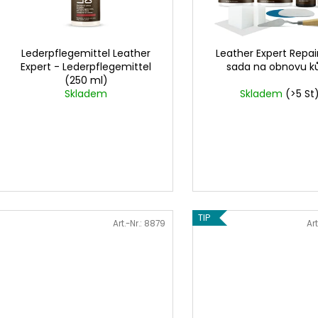
r
e
t
r
i
P
Lederpflegemittel Leather
Leather Expert Repair
e
Expert - Lederpflegemittel
sada na obnovu k
r
(250 ml)
r
o
Skladem
Skladem
(>5 St
u
d
n
u
g
k
t
e
TIP
Art.-Nr.:
8879
Art