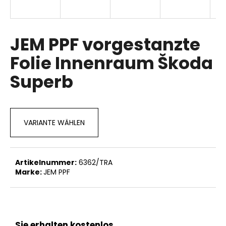
JEM PPF vorgestanzte
SUCHEN
Folie Innenraum Škoda
Superb
W
i
r
e
VARIANTE WÄHLEN
m
p
f
e
Artikelnummer:
6362/TRA
h
Marke:
JEM PPF
l
e
n
Sie erhalten kostenlos