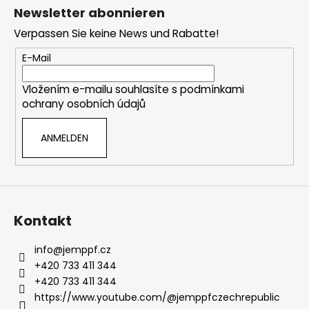
u
Newsletter abonnieren
ß
Verpassen Sie keine News und Rabatte!
z
e
E-Mail
i
Vložením e-mailu souhlasíte s
podmínkami
l
ochrany osobních údajů
e
ANMELDEN
Kontakt
info
@
jemppf.cz
+420 733 411 344
+420 733 411 344
https://www.youtube.com/@jemppfczechrepublic