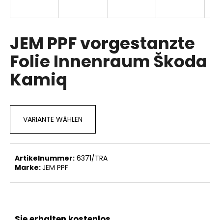
JEM PPF vorgestanzte
SUCHEN
Folie Innenraum Škoda
Kamiq
W
i
r
e
VARIANTE WÄHLEN
m
p
f
e
Artikelnummer:
6371/TRA
h
Marke:
JEM PPF
l
e
n
Sie erhalten kostenlos