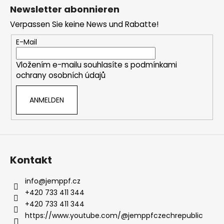
u
Newsletter abonnieren
ß
Verpassen Sie keine News und Rabatte!
z
e
E-Mail
i
Vložením e-mailu souhlasíte s
podmínkami
l
ochrany osobních údajů
e
ANMELDEN
Kontakt
info
@
jemppf.cz
+420 733 411 344
+420 733 411 344
https://www.youtube.com/@jemppfczechrepublic